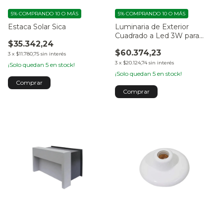
5%
COMPRANDO 10 O MÁS
5%
COMPRANDO 10 O MÁS
Estaca Solar Sica
Luminaria de Exterior
Cuadrado a Led 3W para
$35.342,24
Embutir Acero Inox
$60.374,23
3
x
$11.780,75
sin interés
3
x
$20.124,74
sin interés
¡Solo quedan
5
en stock!
¡Solo quedan
5
en stock!