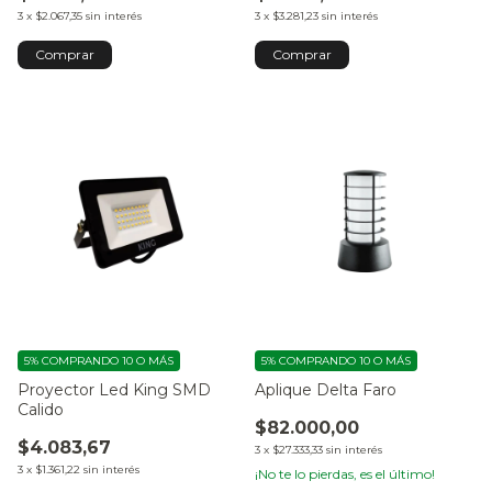
3
x
$2.067,35
sin interés
3
x
$3.281,23
sin interés
5%
COMPRANDO 10 O MÁS
5%
COMPRANDO 10 O MÁS
Proyector Led King SMD
Aplique Delta Faro
Calido
$82.000,00
$4.083,67
3
x
$27.333,33
sin interés
3
x
$1.361,22
sin interés
¡No te lo pierdas, es el último!