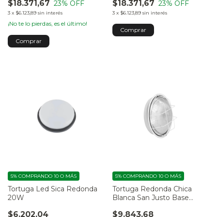
$18.371,67
$18.371,67
23
% OFF
23
% OFF
3
x
$6.123,89
sin interés
3
x
$6.123,89
sin interés
¡No te lo pierdas, es el último!
Comprar
5%
COMPRANDO 10 O MÁS
5%
COMPRANDO 10 O MÁS
Tortuga Led Sica Redonda
Tortuga Redonda Chica
20W
Blanca San Justo Base
Metálica, con Vidrio y Reja
$6.202,04
$9.843,68
de Alambre