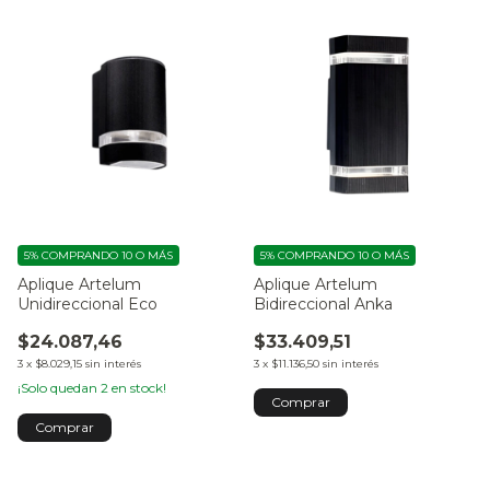
5%
COMPRANDO 10 O MÁS
5%
COMPRANDO 10 O MÁS
Aplique Artelum
Aplique Artelum
Unidireccional Eco
Bidireccional Anka
$24.087,46
$33.409,51
3
x
$8.029,15
sin interés
3
x
$11.136,50
sin interés
¡Solo quedan
2
en stock!