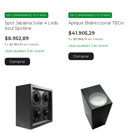
5%
COMPRANDO 10 O MÁS
5%
COMPRANDO 10 O MÁS
Spot Jabalina Solar 4 Leds
Aplique Bidireccional TBCin
Azul Spotline
$41.905,29
$8.952,89
3
x
$13.968,43
sin interés
3
x
$2.984,30
sin interés
¡Solo quedan
2
en stock!
¡Solo quedan
5
en stock!