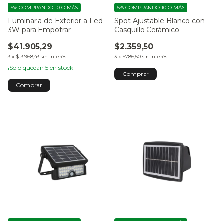
5%
COMPRANDO 10 O MÁS
5%
COMPRANDO 10 O MÁS
Luminaria de Exterior a Led
Spot Ajustable Blanco con
3W para Empotrar
Casquillo Cerámico
$41.905,29
$2.359,50
3
x
$13.968,43
sin interés
3
x
$786,50
sin interés
¡Solo quedan
5
en stock!
Comprar