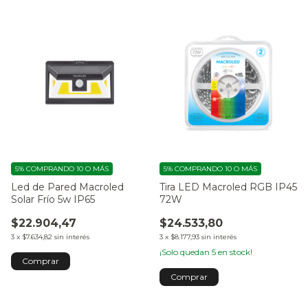
5%
COMPRANDO 10 O MÁS
5%
COMPRANDO 10 O MÁS
Led de Pared Macroled
Tira LED Macroled RGB IP45
Solar Frío 5w IP65
72W
$22.904,47
$24.533,80
3
x
$7.634,82
sin interés
3
x
$8.177,93
sin interés
¡Solo quedan
5
en stock!