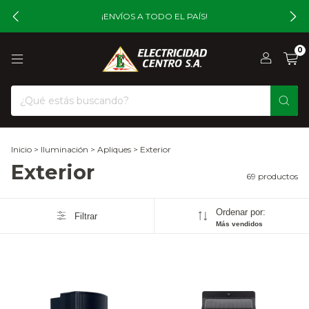
¡ENVÍOS A TODO EL PAÍS!
0
Inicio
>
Iluminación
>
Apliques
>
Exterior
Exterior
69 productos
Ordenar por:
Filtrar
Más vendidos