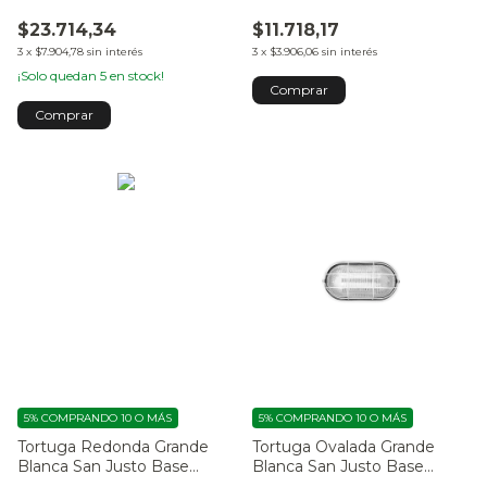
$23.714,34
$11.718,17
3
x
$7.904,78
sin interés
3
x
$3.906,06
sin interés
¡Solo quedan
5
en stock!
5%
COMPRANDO 10 O MÁS
5%
COMPRANDO 10 O MÁS
Tortuga Redonda Grande
Tortuga Ovalada Grande
Blanca San Justo Base
Blanca San Justo Base
Metálica, con Vidrio y Reja
Metálica, con Vidrio y Reja