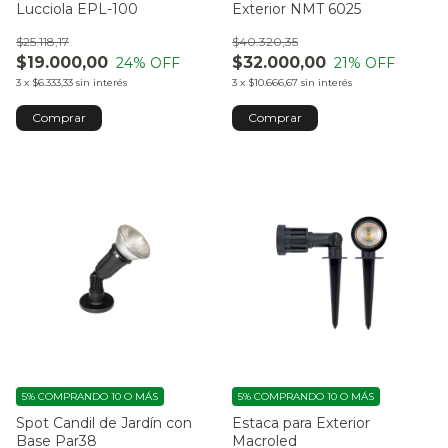
Lucciola EPL-100
Exterior NMT 6025
$25.118,17
$40.320,35
$19.000,00
$32.000,00
24
% OFF
21
% OFF
3
x
$6.333,33
sin interés
3
x
$10.666,67
sin interés
5%
COMPRANDO 10 O MÁS
5%
COMPRANDO 10 O MÁS
Spot Candil de Jardín con
Estaca para Exterior
Base Par38
Macroled