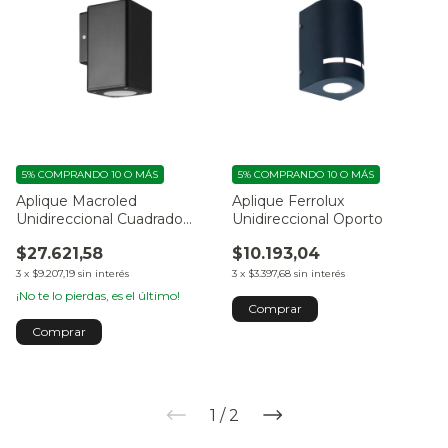
5%
COMPRANDO 10 O MÁS
5%
COMPRANDO 10 O MÁS
Aplique Macroled
Aplique Ferrolux
Unidireccional Cuadrado
Unidireccional Oporto
Negro
$27.621,58
$10.193,04
3
x
$9.207,19
sin interés
3
x
$3.397,68
sin interés
¡No te lo pierdas, es el último!
Comprar
1
/
2