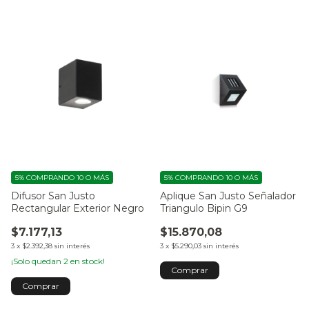
5%
COMPRANDO 10 O MÁS
5%
COMPRANDO 10 O MÁS
Difusor San Justo
Aplique San Justo Señalador
Rectangular Exterior Negro
Triangulo Bipin G9
$7.177,13
$15.870,08
3
x
$2.392,38
sin interés
3
x
$5.290,03
sin interés
¡Solo quedan
2
en stock!