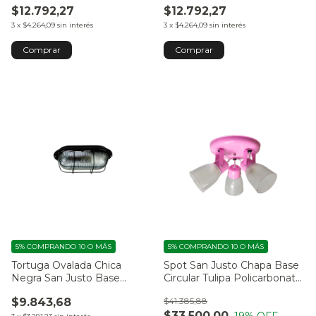
$12.792,27
$12.792,27
de Alambre
de Alambre
3
x
$4.264,09
sin interés
3
x
$4.264,09
sin interés
5%
COMPRANDO 10 O MÁS
5%
COMPRANDO 10 O MÁS
Tortuga Ovalada Chica
Spot San Justo Chapa Base
Negra San Justo Base
Circular Tulipa Policarbonato
Metálica, con Vidrio y Reja
Rosa
$9.843,68
$41.385,88
de Alambre
$33.500,00
19
% OFF