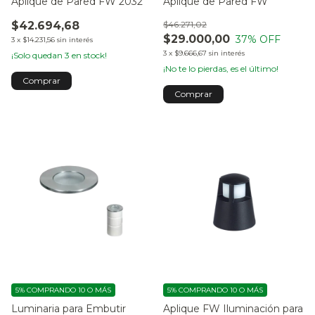
Aplique de Pared FW 2032
Aplique de Pared FW
$42.694,68
$46.271,02
$29.000,00
37
% OFF
3
x
$14.231,56
sin interés
3
x
$9.666,67
sin interés
¡Solo quedan
3
en stock!
¡No te lo pierdas, es el último!
Comprar
5%
COMPRANDO 10 O MÁS
5%
COMPRANDO 10 O MÁS
Luminaria para Embutir
Aplique FW Iluminación para