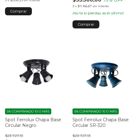
3
x
$3.281,23
sin interés
3
x
$11.166,67
sin interés
¡No te lo pierdas, es el último!
5%
COMPRANDO 10 O MÁS
5%
COMPRANDO 10 O MÁS
Spot Ferrolux Chapa Base
Spot Ferrolux Chapa Base
Circular Negro
Circular SR-320
$23.727,13
$23.727,13