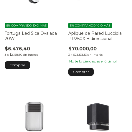
5%
COMPRANDO 10 O MÁS
5%
COMPRANDO 10 O MÁS
Tortuga Led Sica Ovalada
Aplique de Pared Lucciola
20W
PR260X Bidireccional
$6.476,40
$70.000,00
3
x
$2.158,80
sin interés
3
x
$23.333,33
sin interés
¡No te lo pierdas, es el último!