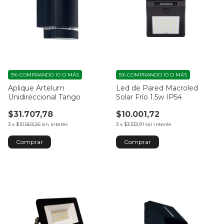
5%
COMPRANDO 10 O MÁS
5%
COMPRANDO 10 O MÁS
Aplique Artelum
Led de Pared Macroled
Unidireccional Tango
Solar Frío 1.5w IP54
$31.707,78
$10.001,72
3
x
$10.569,26
sin interés
3
x
$3.333,91
sin interés