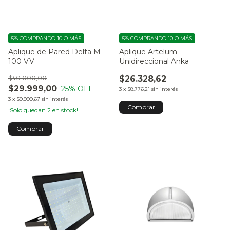
5%
COMPRANDO 10 O MÁS
5%
COMPRANDO 10 O MÁS
Aplique de Pared Delta M-
Aplique Artelum
100 V.V
Unidireccional Anka
$40.000,00
$26.328,62
$29.999,00
25
% OFF
3
x
$8.776,21
sin interés
3
x
$9.999,67
sin interés
¡Solo quedan
2
en stock!