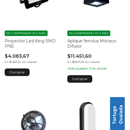
5%
COMPRANDO 10 O MÁS
5%
COMPRANDO 10 O MÁS
Proyector Led King SMD
Aplique ferrolux Mónaco
IP65
Difusor
$4.083,67
$11.451,60
3
x
$1.361,22
sin interés
3
x
$3.817,20
sin interés
¡Solo quedan
3
en stock!
Comprar