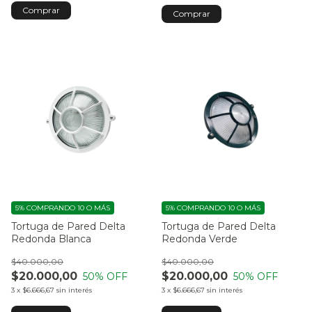
Comprar
5%
COMPRANDO 10 O MÁS
5%
COMPRANDO 10 O MÁS
Tortuga de Pared Delta
Tortuga de Pared Delta
Redonda Blanca
Redonda Verde
$40.000,00
$40.000,00
$20.000,00
$20.000,00
50
% OFF
50
% OFF
3
x
$6.666,67
sin interés
3
x
$6.666,67
sin interés