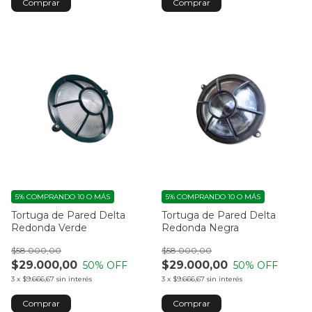
Comprar
5%
COMPRANDO 10 O MÁS
5%
COMPRANDO 10 O MÁS
Tortuga de Pared Delta
Tortuga de Pared Delta
Redonda Verde
Redonda Negra
$58.000,00
$58.000,00
$29.000,00
$29.000,00
50
% OFF
50
% OFF
3
x
$9.666,67
sin interés
3
x
$9.666,67
sin interés