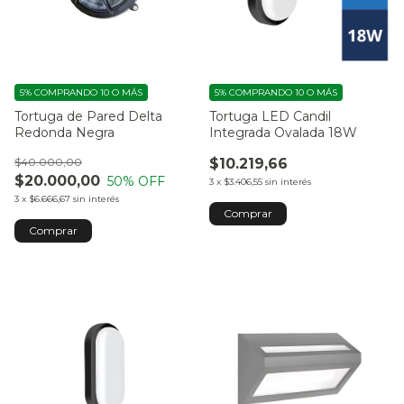
5%
COMPRANDO 10 O MÁS
5%
COMPRANDO 10 O MÁS
Tortuga de Pared Delta
Tortuga LED Candil
Redonda Negra
Integrada Ovalada 18W
$40.000,00
$10.219,66
$20.000,00
50
% OFF
3
x
$3.406,55
sin interés
3
x
$6.666,67
sin interés