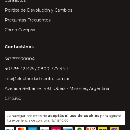
Contactos
Política de Devolución y Cambios
Preguntas Frecuentes
Cómo Comprar
Contactános
543755500004
403755 421425 / 0800-777-4411
info@electricidad-centro.com.ar
Avenida Beltrame 1493, Oberá - Misiones, Argentina
CP.3360
Al navegar por este sitio
aceptás el uso de cookies
para agilizar
tu experiencia de compra.
Entendido
Medios de pago