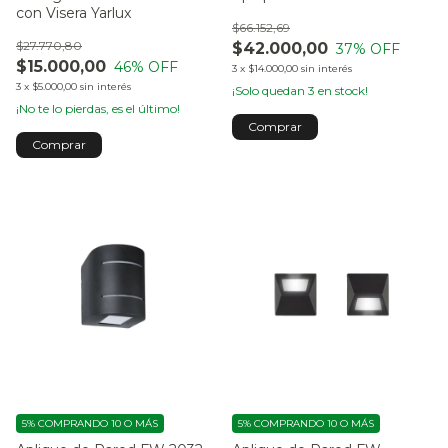
con Visera Yarlux
$66.152,69
$27.770,80
$42.000,00
37
% OFF
$15.000,00
46
% OFF
3
x
$14.000,00
sin interés
3
x
$5.000,00
sin interés
¡Solo quedan
3
en stock!
¡No te lo pierdas, es el último!
5%
COMPRANDO 10 O MÁS
5%
COMPRANDO 10 O MÁS