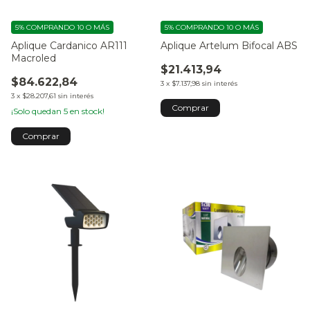
5%
COMPRANDO 10 O MÁS
5%
COMPRANDO 10 O MÁS
Aplique Cardanico AR111
Aplique Artelum Bifocal ABS
Macroled
$21.413,94
$84.622,84
3
x
$7.137,98
sin interés
3
x
$28.207,61
sin interés
¡Solo quedan
5
en stock!