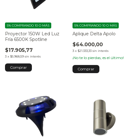
5%
COMPRANDO 10 O MÁS
5%
COMPRANDO 10 O MÁS
Proyector 150W Led Luz
Aplique Delta Apolo
Fría 6500K Spotline
$64.000,00
$17.905,77
3
x
$21.333,33
sin interés
3
x
$5.968,59
sin interés
¡No te lo pierdas, es el último!