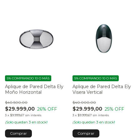
5%
COMPRANDO 10 O MÁS
5%
COMPRANDO 10 O MÁS
Aplique de Pared Delta Ely
Aplique de Pared Delta Ely
Moño Horizontal
Visera Vertical
$40.500,00
$40.000,00
$29.999,00
$29.999,00
26
% OFF
25
% OFF
3
x
$9.999,67
sin interés
3
x
$9.999,67
sin interés
¡Solo quedan
3
en stock!
¡Solo quedan
3
en stock!