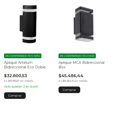
5%
COMPRANDO 10 O MÁS
5%
COMPRANDO 10 O MÁS
Aplique Artelum
Aplique MCA Bidireccional
Bidireccional Eco Doble
Box
$32.800,53
$45.486,44
3
x
$10.933,51
sin interés
3
x
$15.162,15
sin interés
¡Solo quedan
2
en stock!