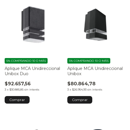
5%
COMPRANDO 10 O MÁS
5%
COMPRANDO 10 O MÁS
Aplique MCA Unidireccional
Aplique MCA Unidireccional
Unibox Duo
Unibox
$92.657,56
$80.864,78
3
x
$30.885,85
sin interés
3
x
$26.954,93
sin interés