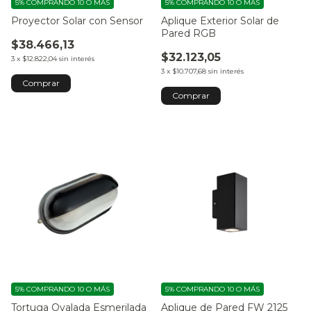
5%
COMPRANDO 10 O MÁS
5%
COMPRANDO 10 O MÁS
Proyector Solar con Sensor
Aplique Exterior Solar de
Pared RGB
$38.466,13
$32.123,05
3
x
$12.822,04
sin interés
3
x
$10.707,68
sin interés
5%
COMPRANDO 10 O MÁS
5%
COMPRANDO 10 O MÁS
Tortuga Ovalada Esmerilada
Aplique de Pared FW 2125