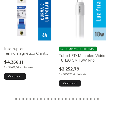
Interruptor
5%
COMPRANDO 10 O MÁS
Termomagnético Chint
Tubo LED Macroled Vidrio
1x10A 6kA C
T8 120 CM 18W Frio
$4.356,11
3
x
$1.452,04
sin interés
$2.252,79
3
x
$750,93
sin interés