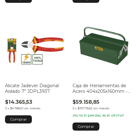
Alicate Jadever Diagonal
Caja de Herramientas de
Aislado 7" JDPL3937
Acero 404x205x160mm -
JDTB8A33
$14.365,53
$59.158,85
3
x
$4.788,51
sin interés
3
x
$19.719,62
sin interés
¡No te lo pierdas, es el último!