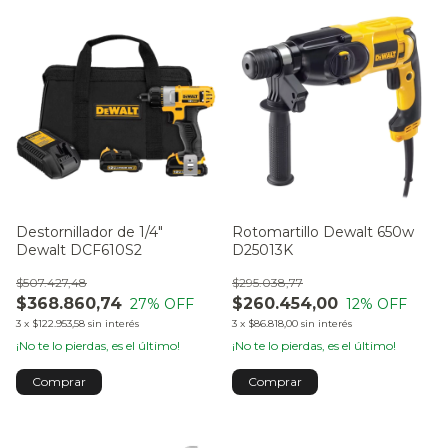
Destornillador de 1/4"
Rotomartillo Dewalt 650w
Dewalt DCF610S2
D25013K
$507.427,48
$295.038,77
$368.860,74
$260.454,00
27
% OFF
12
% OFF
3
x
$122.953,58
sin interés
3
x
$86.818,00
sin interés
¡No te lo pierdas, es el último!
¡No te lo pierdas, es el último!