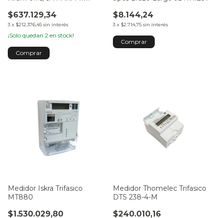
Myell
$637.129,34
$8.144,24
3
x
$212.376,45
sin interés
3
x
$2.714,75
sin interés
¡Solo quedan
2
en stock!
Medidor Iskra Trifasico
Medidor Thomelec Trifasico
MT880
DTS 238-4-M
$1.530.029,80
$240.010,16