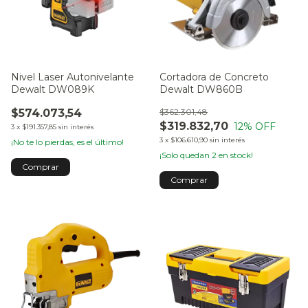
Nivel Laser Autonivelante
Cortadora de Concreto
Dewalt DW089K
Dewalt DW860B
$574.073,54
$362.301,48
$319.832,70
12
% OFF
3
x
$191.357,85
sin interés
3
x
$106.610,90
sin interés
¡No te lo pierdas, es el último!
¡Solo quedan
2
en stock!