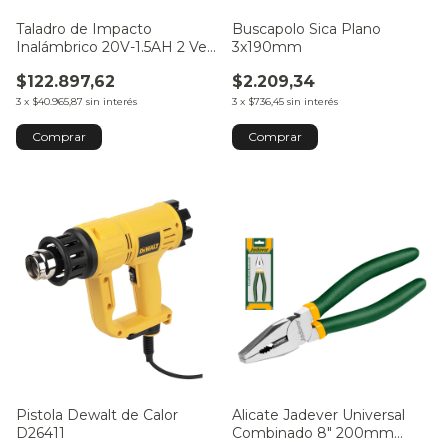
Taladro de Impacto
Buscapolo Sica Plano
Inalámbrico 20V-1.5AH 2 Vel.
3x190mm
- 35mm JDCDP-521-4
$122.897,62
$2.209,34
3
x
$40.965,87
sin interés
3
x
$736,45
sin interés
Pistola Dewalt de Calor
Alicate Jadever Universal
D26411
Combinado 8″ 200mm