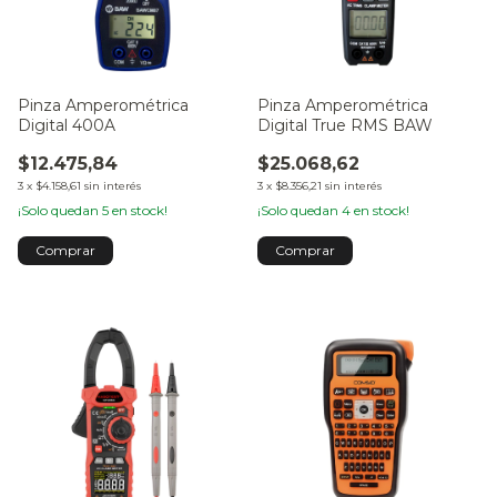
Pinza Amperométrica
Pinza Amperométrica
Digital 400A
Digital True RMS BAW
$12.475,84
$25.068,62
3
x
$4.158,61
sin interés
3
x
$8.356,21
sin interés
¡Solo quedan
5
en stock!
¡Solo quedan
4
en stock!