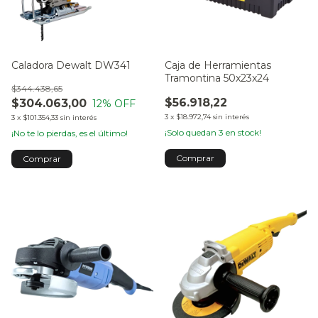
Caladora Dewalt DW341
Caja de Herramientas
Tramontina 50x23x24
$344.438,65
$56.918,22
$304.063,00
12
% OFF
3
x
$18.972,74
sin interés
3
x
$101.354,33
sin interés
¡Solo quedan
3
en stock!
¡No te lo pierdas, es el último!