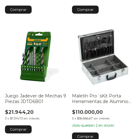
Juego Jadever de Mechas 9
Maletín Pro´sKit Porta
Piezas JDTD6B01
Herramientas de Aluminio
Grande
$21.944,20
$110.000,00
3
x
$7.314,73
sin interés
3
x
$36.666,67
sin interés
¡Solo quedan
2
en stock!