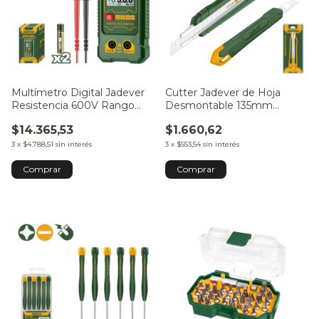
Multímetro Digital Jadever
Cutter Jadever de Hoja
Resistencia 600V Rango
Desmontable 135mm
Automático JDDM1501
JDSK3909
$14.365,53
$1.660,62
3
x
$4.788,51
sin interés
3
x
$553,54
sin interés