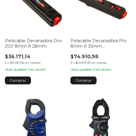
Pelacable Devanadora Dvx
Pelacable Devanadora Pro
200 8mm A 28mm
8mm A 35mm
P/subterraneo
$36.171,14
$74.910,98
3
x
$12.057,05
sin interés
3
x
$24.970,33
sin interés
¡Solo quedan
5
en stock!
¡Solo quedan
5
en stock!