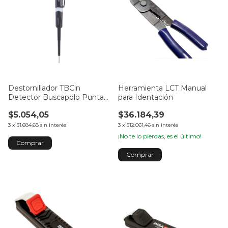
Destornillador TBCin
Herramienta LCT Manual
Detector Buscapolo Punta
para Identación
Plana
$5.054,05
$36.184,39
3
x
$1.684,68
sin interés
3
x
$12.061,46
sin interés
¡No te lo pierdas, es el último!