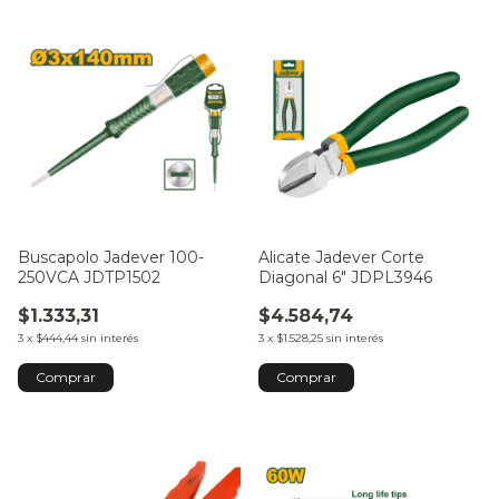
Buscapolo Jadever 100-
Alicate Jadever Corte
250VCA JDTP1502
Diagonal 6" JDPL3946
$1.333,31
$4.584,74
3
x
$444,44
sin interés
3
x
$1.528,25
sin interés