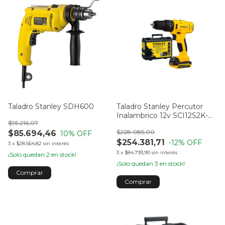
Taladro Stanley SDH600
Taladro Stanley Percutor
Inalambrico 12v SCI12S2K-
$95.216,07
AR
$228.085,00
$85.694,46
10
% OFF
$254.381,71
-12
% OFF
3
x
$28.564,82
sin interés
3
x
$84.793,90
sin interés
¡Solo quedan
2
en stock!
¡Solo quedan
3
en stock!