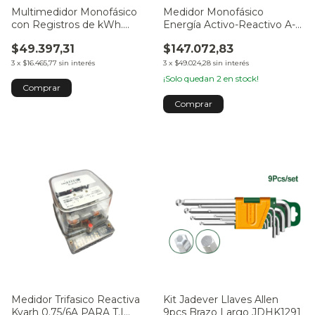
Multimedidor Monofásico
Medidor Monofásico
con Registros de kWh.
Energía Activo-Reactivo A-
5(65)A 230V 50Hz MM2D-65
150-AR (100A-220V) Myell
$49.397,31
$147.072,83
3
x
$16.465,77
sin interés
3
x
$49.024,28
sin interés
¡Solo quedan
2
en stock!
Medidor Trifasico Reactiva
Kit Jadever Llaves Allen
Kvarh 0.75/6A PARA T.I
9pcs Brazo Largo JDHK1291