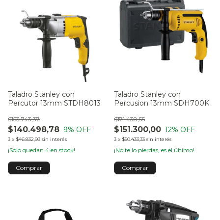
Taladro Stanley con
Taladro Stanley con
Percutor 13mm STDH8013
Percusion 13mm SDH700K
$153.743,37
$171.438,55
$140.498,78
$151.300,00
9
% OFF
12
% OFF
3
x
$46.832,93
sin interés
3
x
$50.433,33
sin interés
¡Solo quedan
4
en stock!
¡No te lo pierdas, es el último!