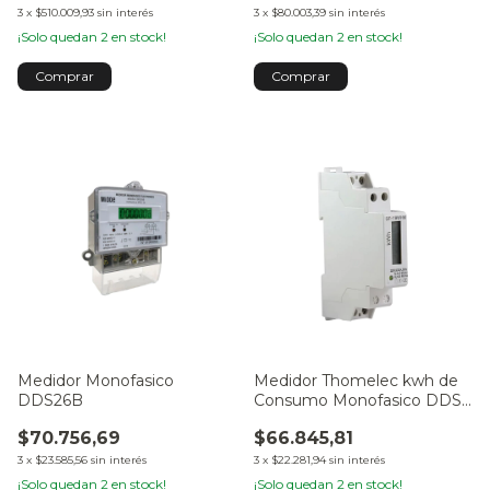
3
x
$510.009,93
sin interés
3
x
$80.003,39
sin interés
¡Solo quedan
2
en stock!
¡Solo quedan
2
en stock!
Medidor Monofasico
Medidor Thomelec kwh de
DDS26B
Consumo Monofasico DDS
238-1
$70.756,69
$66.845,81
3
x
$23.585,56
sin interés
3
x
$22.281,94
sin interés
¡Solo quedan
2
en stock!
¡Solo quedan
2
en stock!