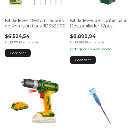
Kit Jadever Destornilladores
Kit Jadever de Puntas para
de Precisión 6pcs JDSS2B06
Destornillador 32pcs
JDBS3B32
$6.524,54
$8.899,94
3
x
$2.174,85
sin interés
3
x
$2.966,65
sin interés
¡Solo quedan
4
en stock!