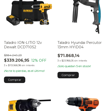
Taladro ION-LITIO 12v
Taladro Hyundai Percutor
Dewalt DCD710S2
13mm HYID04
$384.249,23
$71.868,14
$339.206,95
12
% OFF
3
x
$23.956,05
sin interés
3
x
$113.068,98
sin interés
¡Solo quedan
5
en stock!
¡No te lo pierdas, es el último!