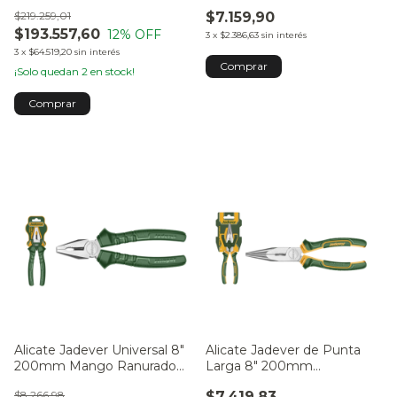
JDPL1948
$219.259,01
$7.159,90
$193.557,60
12
% OFF
3
x
$2.386,63
sin interés
3
x
$64.519,20
sin interés
¡Solo quedan
2
en stock!
Alicate Jadever Universal 8″
Alicate Jadever de Punta
200mm Mango Ranurado
Larga 8″ 200mm
JDPL1928
JDPL2C08
$8.266,98
$7.419,83