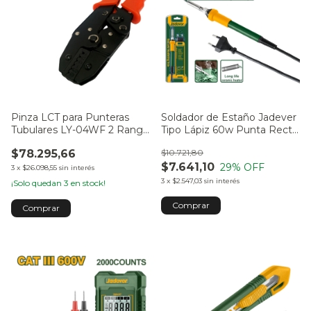
Pinza LCT para Punteras
Soldador de Estaño Jadever
Tubulares LY-04WF 2 Rango
Tipo Lápiz 60w Punta Recta
de 0.5-4mm2
JDEL3606-4
$78.295,66
$10.721,80
$7.641,10
29
% OFF
3
x
$26.098,55
sin interés
3
x
$2.547,03
sin interés
¡Solo quedan
3
en stock!