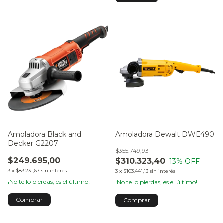
Amoladora Black and
Amoladora Dewalt DWE490
Decker G2207
$355.749,93
$249.695,00
$310.323,40
13
% OFF
3
x
$83.231,67
sin interés
3
x
$103.441,13
sin interés
¡No te lo pierdas, es el último!
¡No te lo pierdas, es el último!