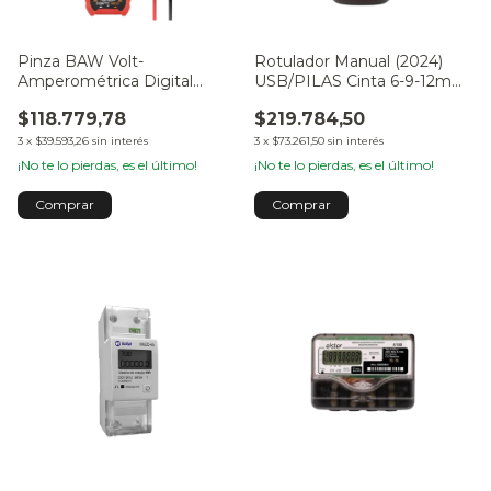
Pinza BAW Volt-
Rotulador Manual (2024)
Amperométrica Digital
USB/PILAS Cinta 6-9-12mm
SMART True RMS
CS-1000P
$118.779,78
$219.784,50
3
x
$39.593,26
sin interés
3
x
$73.261,50
sin interés
¡No te lo pierdas, es el último!
¡No te lo pierdas, es el último!