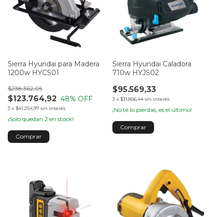
Sierra Hyundai para Madera
Sierra Hyundai Caladora
1200w HYCS01
710w HYJS02
$238.362,05
$95.569,33
$123.764,92
48
% OFF
3
x
$31.856,44
sin interés
3
x
$41.254,97
sin interés
¡No te lo pierdas, es el último!
¡Solo quedan
2
en stock!