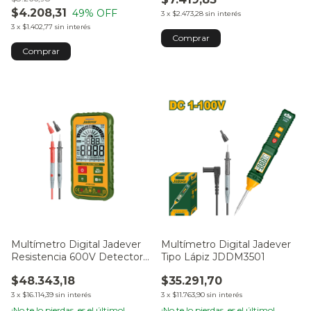
$4.208,31
49
% OFF
3
x
$2.473,28
sin interés
3
x
$1.402,77
sin interés
Multímetro Digital Jadever
Multímetro Digital Jadever
Resistencia 600V Detector
Tipo Lápiz JDDM3501
Sin Contacto JDDM1505
$48.343,18
$35.291,70
3
x
$16.114,39
sin interés
3
x
$11.763,90
sin interés
¡No te lo pierdas, es el último!
¡No te lo pierdas, es el último!