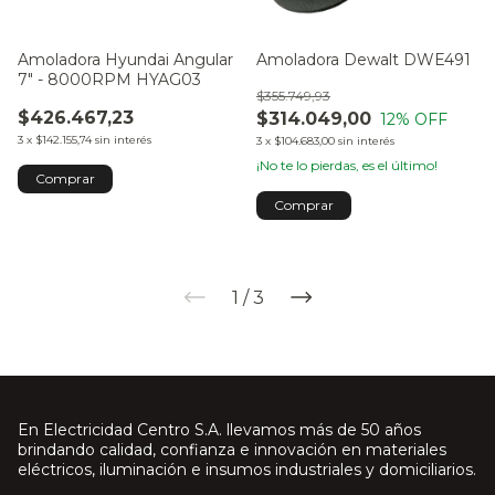
Amoladora Hyundai Angular
Amoladora Dewalt DWE491
7" - 8000RPM HYAG03
$355.749,93
$426.467,23
$314.049,00
12
% OFF
3
x
$142.155,74
sin interés
3
x
$104.683,00
sin interés
¡No te lo pierdas, es el último!
1
/
3
En Electricidad Centro S.A. llevamos más de 50 años
brindando calidad, confianza e innovación en materiales
eléctricos, iluminación e insumos industriales y domiciliarios.