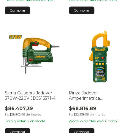
Sierra Caladora Jadever
Pinza Jadever
570W-220V JDJS15571-4
Amperimétrica
600VCC/VCA JDDM6505
$86.407,39
$68.816,89
3
x
$28.802,46
sin interés
3
x
$22.938,96
sin interés
¡Solo quedan
2
en stock!
¡No te lo pierdas, es el último!