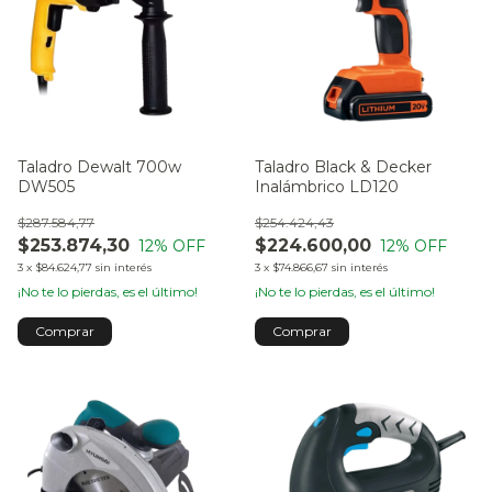
Taladro Dewalt 700w
Taladro Black & Decker
DW505
Inalámbrico LD120
$287.584,77
$254.424,43
$253.874,30
$224.600,00
12
% OFF
12
% OFF
3
x
$84.624,77
sin interés
3
x
$74.866,67
sin interés
¡No te lo pierdas, es el último!
¡No te lo pierdas, es el último!