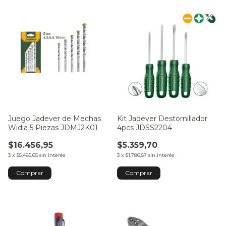
Juego Jadever de Mechas
Kit Jadever Destornillador
Widia 5 Piezas JDMJ2K01
4pcs JDSS2204
$16.456,95
$5.359,70
3
x
$5.485,65
sin interés
3
x
$1.786,57
sin interés