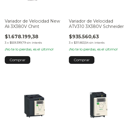
Variador de Velocidad New
Variador de Velocidad
Ali 3X380V Chint
ATV310 3X380V Schneider
$1.678.199,38
$935.560,63
3
x
$559.399,79
sin interés
3
x
$311.853,54
sin interés
¡No te lo pierdas, es el último!
¡No te lo pierdas, es el último!
Comprar
Comprar