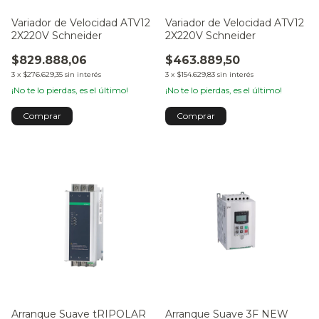
Variador de Velocidad ATV12
Variador de Velocidad ATV12
2X220V Schneider
2X220V Schneider
$829.888,06
$463.889,50
3
x
$276.629,35
sin interés
3
x
$154.629,83
sin interés
¡No te lo pierdas, es el último!
¡No te lo pierdas, es el último!
Comprar
Comprar
Arranque Suave tRIPOLAR
Arranque Suave 3F NEW