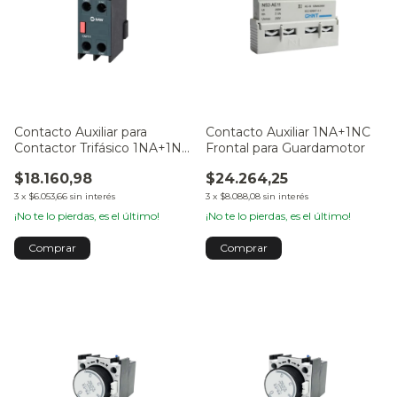
Contacto Auxiliar para
Contacto Auxiliar 1NA+1NC
Contactor Trifásico 1NA+1NC
Frontal para Guardamotor
/ 2NA+2NC Eta Baw
$18.160,98
$24.264,25
3
x
$6.053,66
sin interés
3
x
$8.088,08
sin interés
¡No te lo pierdas, es el último!
¡No te lo pierdas, es el último!