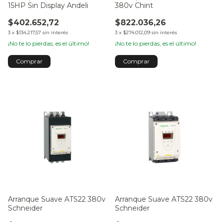
15HP Sin Display Andeli
380v Chint
$402.652,72
$822.036,26
3
x
$134.217,57
sin interés
3
x
$274.012,09
sin interés
¡No te lo pierdas, es el último!
¡No te lo pierdas, es el último!
Comprar
Comprar
Arranque Suave ATS22 380v
Arranque Suave ATS22 380v
Schneider
Schneider