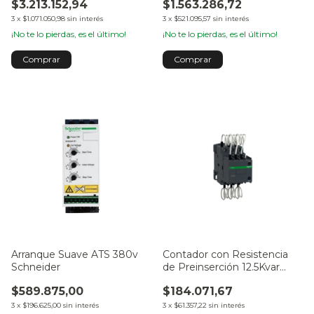
$3.213.152,94
$1.563.286,72
3
x
$1.071.050,98
sin interés
3
x
$521.095,57
sin interés
¡No te lo pierdas, es el último!
¡No te lo pierdas, es el último!
Comprar
Comprar
Arranque Suave ATS 380v
Contador con Resistencia
Schneider
de Preinserción 12.5Kvar
Bobina 220VCA
$589.875,00
$184.071,67
3
x
$196.625,00
sin interés
3
x
$61.357,22
sin interés