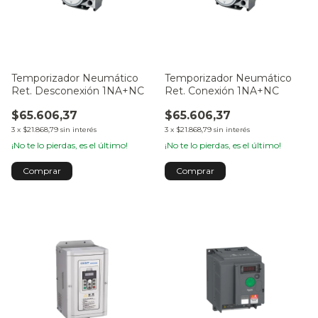
Temporizador Neumático
Temporizador Neumático
Ret. Desconexión 1NA+NC
Ret. Conexión 1NA+NC
$65.606,37
$65.606,37
3
x
$21.868,79
sin interés
3
x
$21.868,79
sin interés
¡No te lo pierdas, es el último!
¡No te lo pierdas, es el último!