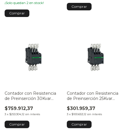
¡Solo quedan
2
en stock!
Comprar
Contador con Resistencia
Contador con Resistencia
de Preinserción 30Kvar
de Preinserción 25Kvar
Bobina 220VCA
Bobina 220VCA
$759.912,37
$301.959,37
3
x
$253.304,12
sin interés
3
x
$100.653,12
sin interés