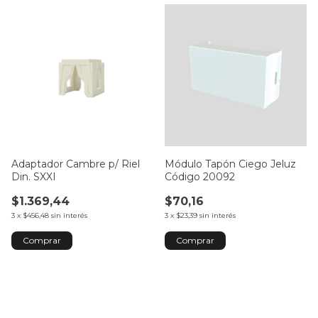
Adaptador Cambre p/ Riel
Módulo Tapón Ciego Jeluz
Din. SXXI
Código 20092
$1.369,44
$70,16
3
x
$456,48
sin interés
3
x
$23,39
sin interés