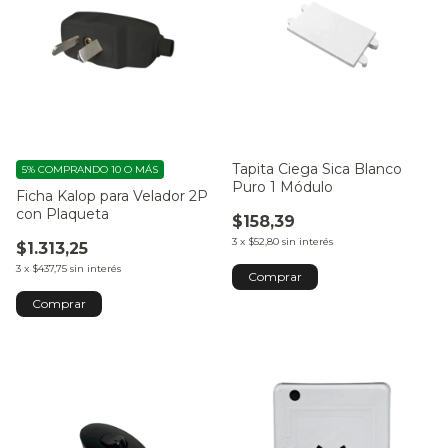
Tapita Ciega Sica Blanco
5%
COMPRANDO 10 O MÁS
Puro 1 Módulo
Ficha Kalop para Velador 2P
con Plaqueta
$158,39
3
x
$52,80
sin interés
$1.313,25
3
x
$437,75
sin interés
Comprar