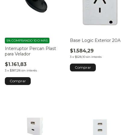
Base Logic Exterior 20A
5%
COMPRANDO 10 O MÁS
Interruptor Percan Plast
$1.584,29
para Velador
3
x
$528,10
sin interés
$1.161,83
3
x
$387,28
sin interés
Comprar