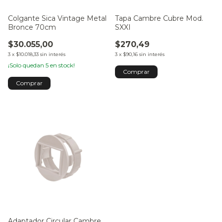
Colgante Sica Vintage Metal
Tapa Cambre Cubre Mod.
Bronce 70cm
SXXI
$30.055,00
$270,49
3
x
$10.018,33
sin interés
3
x
$90,16
sin interés
¡Solo quedan
5
en stock!
Adaptador Circular Cambre