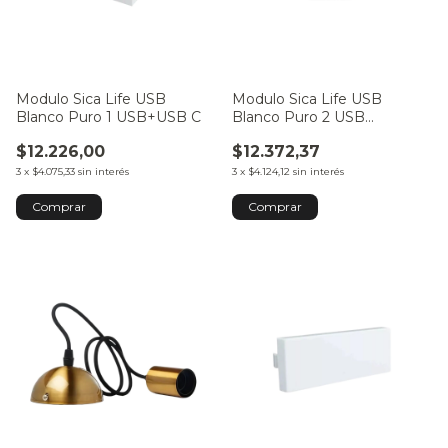
Modulo Sica Life USB
Modulo Sica Life USB
Blanco Puro 1 USB+USB C
Blanco Puro 2 USB
5VCC/3.1A
$12.226,00
$12.372,37
3
x
$4.075,33
sin interés
3
x
$4.124,12
sin interés