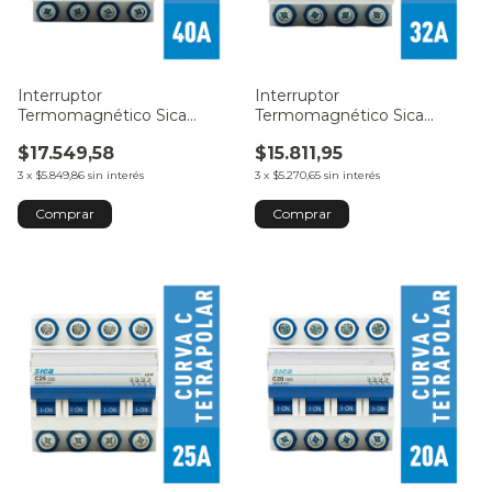
Interruptor
Interruptor
Termomagnético Sica
Termomagnético Sica
Tetrapolar 40A
Tetrapolar 32A
$17.549,58
$15.811,95
3
x
$5.849,86
sin interés
3
x
$5.270,65
sin interés