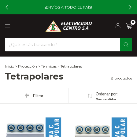
¡ENVÍOS A TODO EL PAÍS!
0
Inicio
>
Protección
>
Térmicas
>
Tetrapolares
Tetrapolares
8 productos
Ordenar por:
Filtrar
Más vendidos