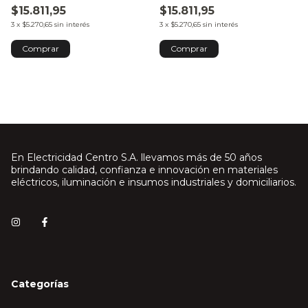
$15.811,95
$15.811,95
3
x
$5.270,65
sin interés
3
x
$5.270,65
sin interés
En Electricidad Centro S.A. llevamos más de 50 años
brindando calidad, confianza e innovación en materiales
eléctricos, iluminación e insumos industriales y domiciliarios.
Categorías