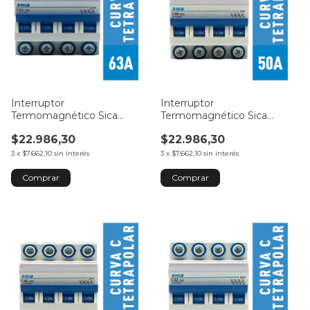
Interruptor
Interruptor
Termomagnético Sica
Termomagnético Sica
Tetrapolar 63A
Tetrapolar 50A
$22.986,30
$22.986,30
3
x
$7.662,10
sin interés
3
x
$7.662,10
sin interés