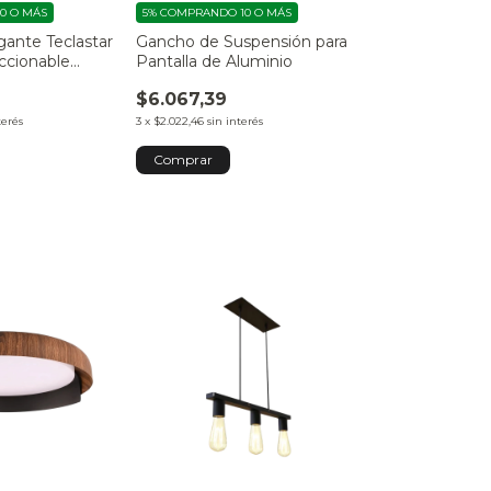
0 O MÁS
5%
COMPRANDO 10 O MÁS
gante Teclastar
Gancho de Suspensión para
ccionable
Pantalla de Aluminio
alido
$6.067,39
terés
3
x
$2.022,46
sin interés