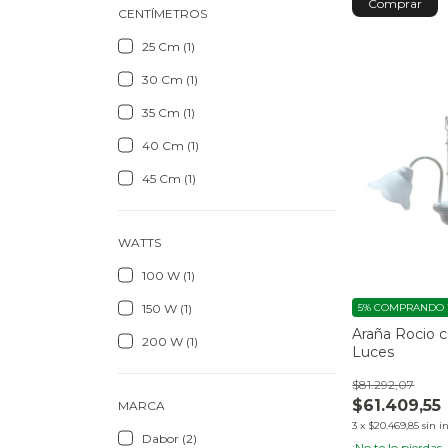
CENTÍMETROS
25 Cm (1)
30 Cm (1)
35 Cm (1)
40 Cm (1)
45 Cm (1)
WATTS
100 W (1)
5%
COMPRANDO 1
150 W (1)
Araña Rocio c
200 W (1)
Luces
$81.292,07
$61.409,55
MARCA
3
x
$20.469,85
sin i
Dabor (2)
¡No te lo pierdas,