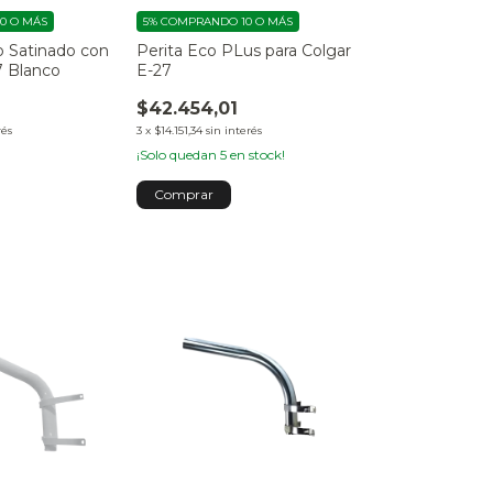
0 O MÁS
5%
COMPRANDO 10 O MÁS
o Satinado con
Perita Eco PLus para Colgar
 Blanco
E-27
$42.454,01
rés
3
x
$14.151,34
sin interés
¡Solo quedan
5
en stock!