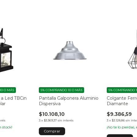
0 O MÁS
5%
COMPRANDO 10 O MÁS
5%
COMPRANDO 1
o a Led TBCin
Pantalla Galponera Aluminio
Colgante Ferr
lar
Dispersiva
Diamante
$10.108,10
$9.386,59
erés
3
x
$3.369,37
sin interés
3
x
$3.128,86
sin int
 stock!
¡No te lo pierdas, 
Comprar