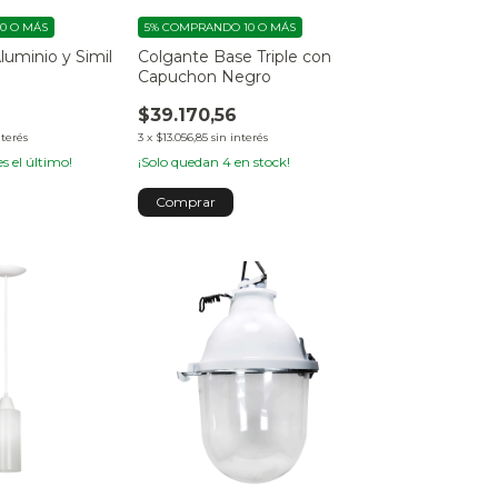
0 O MÁS
5%
COMPRANDO 10 O MÁS
luminio y Simil
Colgante Base Triple con
r
Capuchon Negro
$39.170,56
nterés
3
x
$13.056,85
sin interés
es el último!
¡Solo quedan
4
en stock!