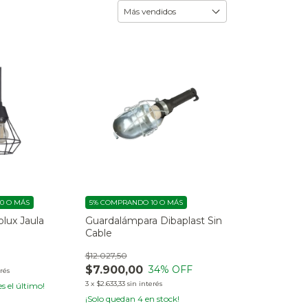
0 O MÁS
5%
COMPRANDO 10 O MÁS
olux Jaula
Guardalámpara Dibaplast Sin
Cable
$12.027,50
$7.900,00
34
% OFF
erés
3
x
$2.633,33
sin interés
es el último!
¡Solo quedan
4
en stock!