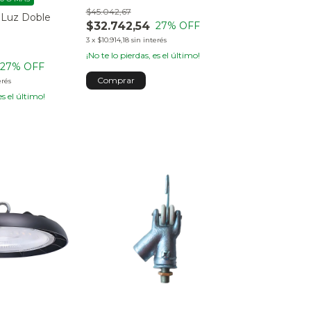
$45.042,67
 Luz Doble
$32.742,54
27
% OFF
3
x
$10.914,18
sin interés
¡No te lo pierdas, es el último!
27
% OFF
Comprar
erés
es el último!