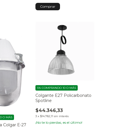
5%
COMPRANDO 10 O MÁS
Colgante E27 Policarbonato
Spotline
$44.346,33
3
x
$14.782,11
sin interés
0 O MÁS
¡No te lo pierdas, es el último!
ra Colgar E-27