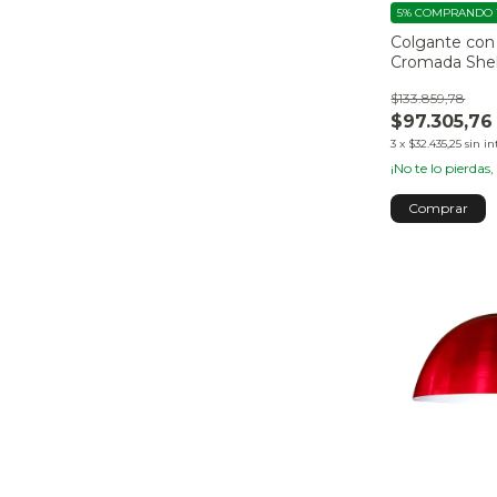
5%
COMPRANDO 1
Colgante con
Cromada She
$133.859,78
$97.305,76
3
x
$32.435,25
sin in
¡No te lo pierdas,