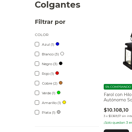
Colgantes
Filtrar por
COLOR
Azul (1)
Blanco (3)
Negro (3)
Rojo (1)
Cobre (2)
5%
COMPRANDO 1
Verde (1)
Farol con Hil
Autónomo So
Amarillo (1)
$10.108,10
Plata (1)
3
x
$3.369,37
sin int
¡Solo quedan
3
en