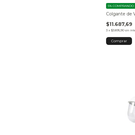
5%
COMPRANDO 1
Colgante de V
$11.687,69
3
x
$3.895,90
sin int