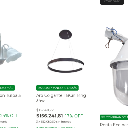
0 O MÁS
5%
COMPRANDO 10 O MÁS
on Tulipa 3
Aro Colgante TBCin Ring
34w
$187.411,72
$156.241,81
24
% OFF
17
% OFF
5%
COMPRANDO 1
nterés
3
x
$52.080,60
sin interés
Perita Eco pa
 es el último!
¡Solo quedan
4
en stock!