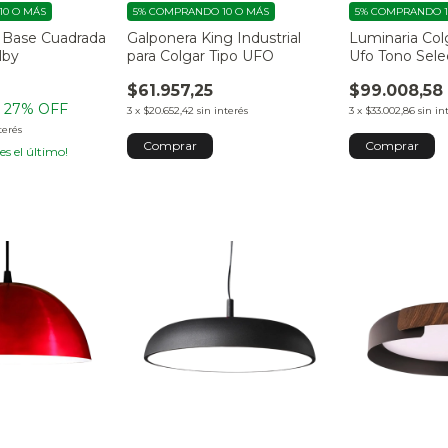
0 O MÁS
5%
COMPRANDO 10 O MÁS
5%
COMPRANDO 1
 Base Cuadrada
Galponera King Industrial
Luminaria Col
lby
para Colgar Tipo UFO
Ufo Tono Sele
Frio/Neutro/C
$61.957,25
$99.008,58
27
% OFF
3
x
$20.652,42
sin interés
3
x
$33.002,86
sin in
terés
Comprar
 es el último!