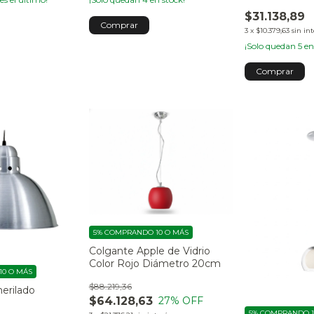
$31.138,89
3
x
$10.379,63
sin in
¡Solo quedan
5
en
5%
COMPRANDO 10 O MÁS
Colgante Apple de Vidrio
Color Rojo Diámetro 20cm
0 O MÁS
$88.219,36
erilado
$64.128,63
27
% OFF
5%
COMPRANDO 1