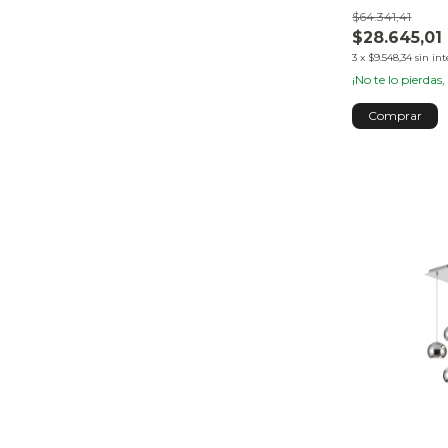
$64.341,41
$28.645,01
3
x
$9.548,34
sin int
¡No te lo pierdas,