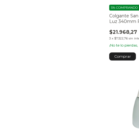
5%
COMPRANDO 1
Colgante San
Luz 340mm 
$21.968,27
3
x
$7.322,76
sin int
¡No te lo pierdas,