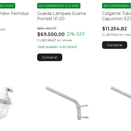
0 O MÁS
5%
COMPRANDO 10 O MÁS
5%
COMPRANDO 1
idrio Ferrrolux
Guarda Lámpara Scame
Colgante Tub
Portátil IP-20
Capuchón E27
$88.486,77
$11.254,82
erés
$69.500,00
21
% OFF
3
x
$3.751,61
sin inte
3
x
$23.166,67
sin interés
¡Solo quedan
4
en stock!