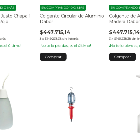
0 O MÁS
5%
COMPRANDO 10 O MÁS
5%
COMPRANDO 1
 Justo Chapa 1
Colgante Circular de Aluminio
Colgante de A
Rojo
Dabor
Madera Dabo
$447.715,14
$447.715,14
erés
3
x
$149.238,38
sin interés
3
x
$149.238,38
sin i
 es el último!
¡No te lo pierdas, es el último!
¡No te lo pierdas, 