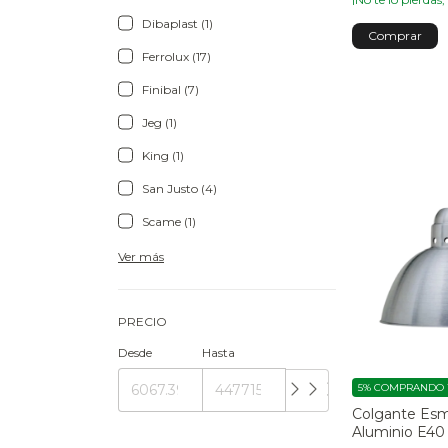
Dibaplast (1)
Comprar
Ferrolux (17)
Finibal (7)
Jeg (1)
King (1)
San Justo (4)
Scame (1)
Ver más
PRECIO
Desde
Hasta
5%
COMPRANDO 1
Colgante Esm
Aluminio E40