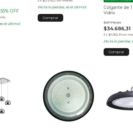
3
x
$21.376,21
sin interés
Colgante de 1
¡No te lo pierdas, es el último!
55
% OFF
Vidrio
erés
$47.716,64
 es el último!
$34.686,31
3
x
$11.562,10
sin int
¡No te lo pierdas, 