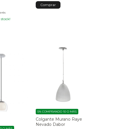
terés
 stock!
5%
COMPRANDO 10 O MÁS
Colgante Murano Raye
Nevado Dabor
0 O MÁS