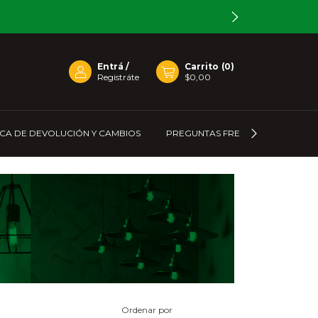
Entrá
/
Carrito
(
0
)
Registráte
$0,00
ICA DE DEVOLUCIÓN Y CAMBIOS
PREGUNTAS FRECUENTES
C
Ordenar por