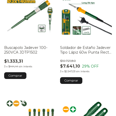
Buscapolo Jadever 100-
Soldador de Estaño Jadever
250VCA JDTP1502
Tipo Lápiz 60w Punta Recta
JDEL3606-4
$1.333,31
$10.721,80
$7.641,10
29
% OFF
3
x
$444,44
sin interés
3
x
$2.547,03
sin interés