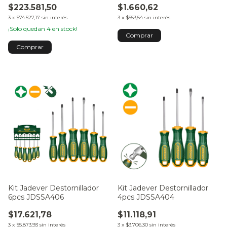
$223.581,50
$1.660,62
Cargador JDCD2512-4
3
x
$74.527,17
sin interés
3
x
$553,54
sin interés
¡Solo quedan
4
en stock!
Kit Jadever Destornillador
Kit Jadever Destornillador
6pcs JDSSA406
4pcs JDSSA404
$17.621,78
$11.118,91
3
x
$5.873,93
sin interés
3
x
$3.706,30
sin interés