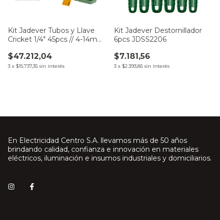
Kit Jadever Tubos y Llave
Kit Jadever Destornillador
Cricket 1/4" 45pcs // 4-14mm
6pcs JDSS2206
JDST4D45
$47.212,04
$7.181,56
3
x
$15.737,35
sin interés
3
x
$2.393,85
sin interés
En Electricidad Centro S.A. llevamos más de 50 años
brindando calidad, confianza e innovación en materiales
eléctricos, iluminación e insumos industriales y domiciliarios.