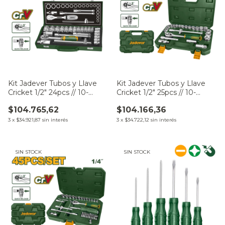
Kit Jadever Tubos y Llave
Kit Jadever Tubos y Llave
Cricket 1/2" 24pcs // 10-
Cricket 1/2" 25pcs // 10-
32mm JDST2L24
32mm JDST2D25
$104.765,62
$104.166,36
3
x
$34.921,87
sin interés
3
x
$34.722,12
sin interés
SIN STOCK
SIN STOCK