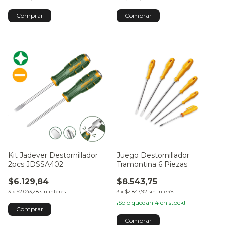
Kit Jadever Destornillador
Juego Destornillador
2pcs JDSSA402
Tramontina 6 Piezas
$6.129,84
$8.543,75
3
x
$2.043,28
sin interés
3
x
$2.847,92
sin interés
¡Solo quedan
4
en stock!