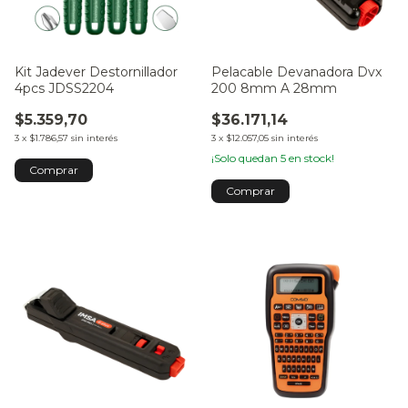
Kit Jadever Destornillador
Pelacable Devanadora Dvx
4pcs JDSS2204
200 8mm A 28mm
$5.359,70
$36.171,14
3
x
$1.786,57
sin interés
3
x
$12.057,05
sin interés
¡Solo quedan
5
en stock!