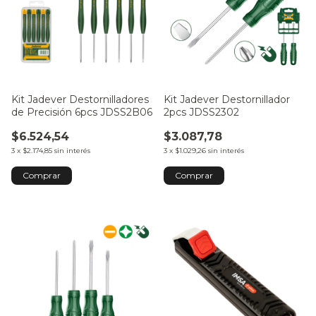
Kit Jadever Destornilladores
Kit Jadever Destornillador
de Precisión 6pcs JDSS2B06
2pcs JDSS2302
$6.524,54
$3.087,78
3
x
$2.174,85
sin interés
3
x
$1.029,26
sin interés