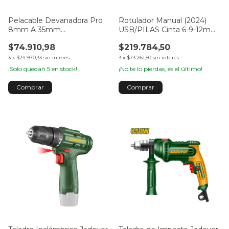
Pelacable Devanadora Pro
Rotulador Manual (2024)
8mm A 35mm
USB/PILAS Cinta 6-9-12mm
P/subterraneo
CS-1000P
$74.910,98
$219.784,50
3
x
$24.970,33
sin interés
3
x
$73.261,50
sin interés
¡Solo quedan
5
en stock!
¡No te lo pierdas, es el último!