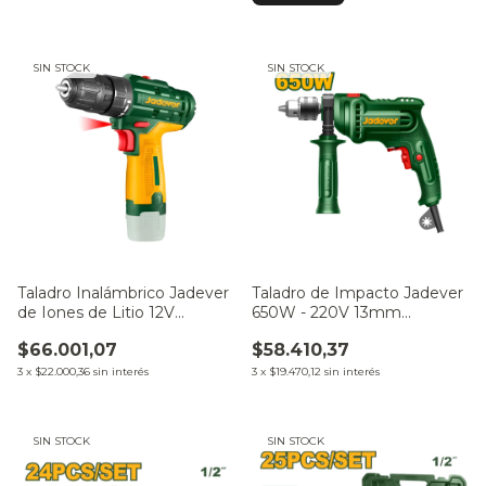
SIN STOCK
SIN STOCK
Taladro Inalámbrico Jadever
Taladro de Impacto Jadever
de Iones de Litio 12V
650W - 220V 13mm
JDCDS520
JDMD15651-4
$66.001,07
$58.410,37
3
x
$22.000,36
sin interés
3
x
$19.470,12
sin interés
SIN STOCK
SIN STOCK