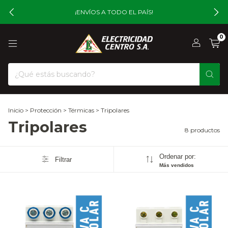
¡ENVÍOS A TODO EL PAÍS!
0
Inicio
>
Protección
>
Térmicas
>
Tripolares
Tripolares
8 productos
Ordenar por:
Filtrar
Más vendidos