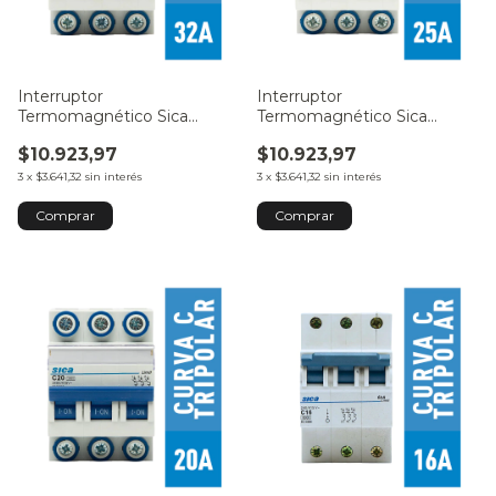
Interruptor
Interruptor
Termomagnético Sica
Termomagnético Sica
Tripolar 32A
Tripolar 25A
$10.923,97
$10.923,97
3
x
$3.641,32
sin interés
3
x
$3.641,32
sin interés