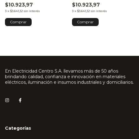
$10.923,97
$10.923,97
3
x
$3.641,32
sin interés
3
x
$3.641,32
sin interés
En Electricidad Centro S.A. llevamos más de 50 años
brindando calidad, confianza e innovación en materiales
eléctricos, iluminación e insumos industriales y domiciliarios.
Categorías