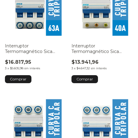
Interruptor
Interruptor
Termomagnético Sica
Termomagnético Sica
Tripolar 63A
Tripolar 40A
$16.817,95
$13.941,96
3
x
$5.605,98
sin interés
3
x
$4.647,32
sin interés