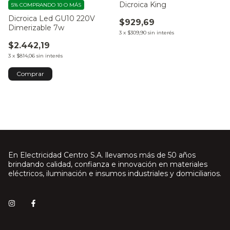
Dicroica King
5%
COMPRANDO 10 O MÁS
Dicroica Led GU10 220V
$929,69
Dimerizable 7w
3
x
$309,90
sin interés
$2.442,19
3
x
$814,06
sin interés
En Electricidad Centro S.A. llevamos más de 50 años
brindando calidad, confianza e innovación en materiales
eléctricos, iluminación e insumos industriales y domiciliarios.