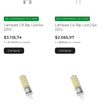
5%
COMPRANDO 10 O MÁS
5%
COMPRANDO 10 O MÁS
Lámpara G9 Bip Led 6w
Lámpara G4 Bip Led 2.5w
220v
220v
$3.118,74
$2.065,97
3
x
$1.039,58
sin interés
3
x
$688,66
sin interés
Comprar