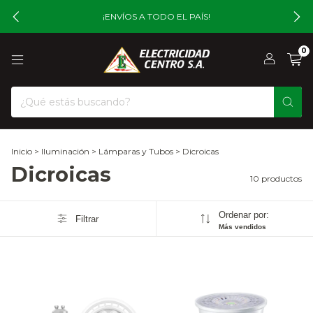
¡ENVÍOS A TODO EL PAÍS!
0
Inicio
>
Iluminación
>
Lámparas y Tubos
>
Dicroicas
Dicroicas
10 productos
Ordenar por:
Filtrar
Más vendidos