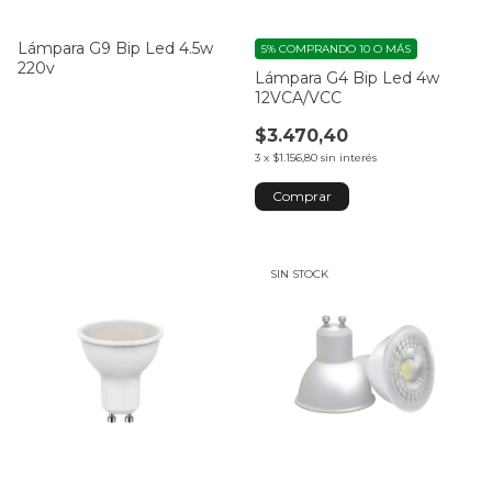
Lámpara G9 Bip Led 4.5w
5%
COMPRANDO 10 O MÁS
220v
Lámpara G4 Bip Led 4w
12VCA/VCC
$3.470,40
3
x
$1.156,80
sin interés
SIN STOCK