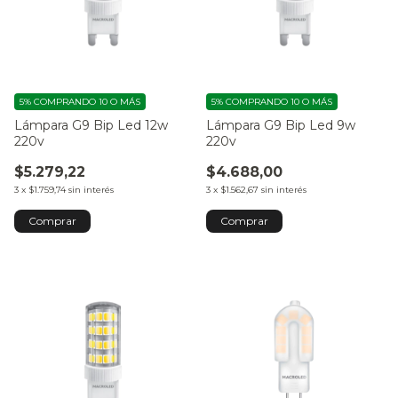
5%
COMPRANDO 10 O MÁS
5%
COMPRANDO 10 O MÁS
Lámpara G9 Bip Led 12w
Lámpara G9 Bip Led 9w
220v
220v
$5.279,22
$4.688,00
3
x
$1.759,74
sin interés
3
x
$1.562,67
sin interés
Comprar
Comprar