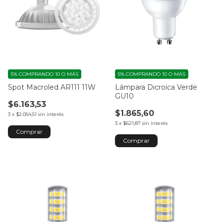
5%
COMPRANDO 10 O MÁS
5%
COMPRANDO 10 O MÁS
Spot Macroled AR111 11W
Lámpara Dicroica Verde
GU10
$6.163,53
$1.865,60
3
x
$2.054,51
sin interés
3
x
$621,87
sin interés
Comprar