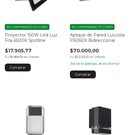
5%
COMPRANDO 10 O MÁS
5%
COMPRANDO 10 O MÁS
Proyector 150W Led Luz
Aplique de Pared Lucciola
Fría 6500K Spotline
PR260X Bidireccional
$17.905,77
$70.000,00
3
x
$5.968,59
sin interés
3
x
$23.333,33
sin interés
¡No te lo pierdas, es el último!