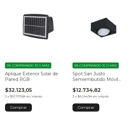
5%
COMPRANDO 10 O MÁS
5%
COMPRANDO 10 O MÁS
Aplique Exterior Solar de
Spot San Justo
Pared RGB
Semiembutido Móvil
Cuadrado AR111
$32.123,05
$12.734,82
3
x
$10.707,68
sin interés
3
x
$4.244,94
sin interés
Comprar