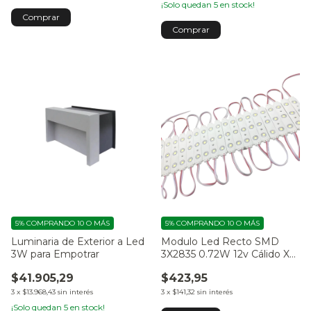
¡Solo quedan
5
en stock!
5%
COMPRANDO 10 O MÁS
5%
COMPRANDO 10 O MÁS
Luminaria de Exterior a Led
Modulo Led Recto SMD
3W para Empotrar
3X2835 0.72W 12v Cálido X
Unidad
$41.905,29
$423,95
3
x
$13.968,43
sin interés
3
x
$141,32
sin interés
¡Solo quedan
5
en stock!