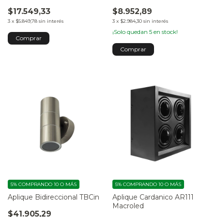
$17.549,33
$8.952,89
3
x
$5.849,78
sin interés
3
x
$2.984,30
sin interés
¡Solo quedan
5
en stock!
5%
COMPRANDO 10 O MÁS
5%
COMPRANDO 10 O MÁS
Aplique Bidireccional TBCin
Aplique Cardanico AR111
Macroled
$41.905,29