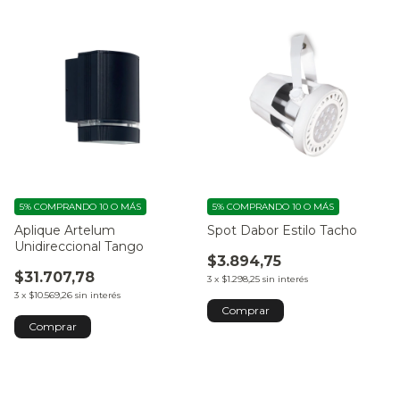
5%
COMPRANDO 10 O MÁS
5%
COMPRANDO 10 O MÁS
Aplique Artelum
Spot Dabor Estilo Tacho
Unidireccional Tango
$3.894,75
$31.707,78
3
x
$1.298,25
sin interés
3
x
$10.569,26
sin interés
Comprar