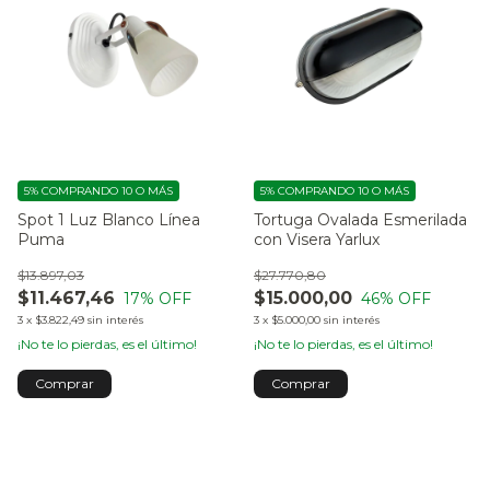
5%
COMPRANDO 10 O MÁS
5%
COMPRANDO 10 O MÁS
Spot 1 Luz Blanco Línea
Tortuga Ovalada Esmerilada
Puma
con Visera Yarlux
$13.897,03
$27.770,80
$11.467,46
$15.000,00
17
% OFF
46
% OFF
3
x
$3.822,49
sin interés
3
x
$5.000,00
sin interés
¡No te lo pierdas, es el último!
¡No te lo pierdas, es el último!