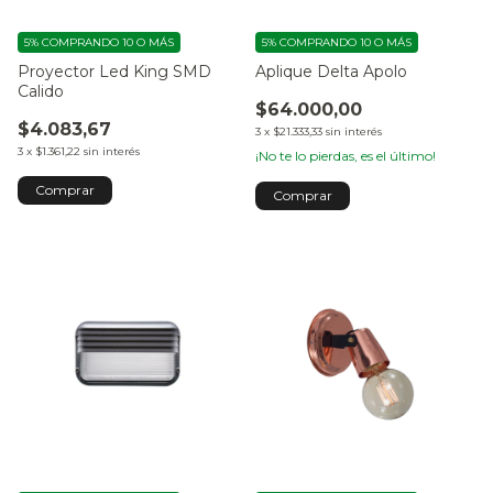
5%
COMPRANDO 10 O MÁS
5%
COMPRANDO 10 O MÁS
Proyector Led King SMD
Aplique Delta Apolo
Calido
$64.000,00
$4.083,67
3
x
$21.333,33
sin interés
3
x
$1.361,22
sin interés
¡No te lo pierdas, es el último!
Comprar