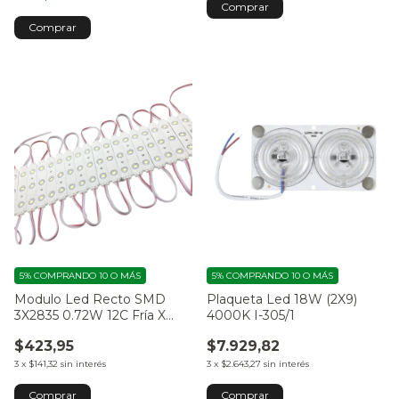
5%
COMPRANDO 10 O MÁS
5%
COMPRANDO 10 O MÁS
Modulo Led Recto SMD
Plaqueta Led 18W (2X9)
3X2835 0.72W 12C Fría X
4000K I-305/1
Unidad
$423,95
$7.929,82
3
x
$141,32
sin interés
3
x
$2.643,27
sin interés