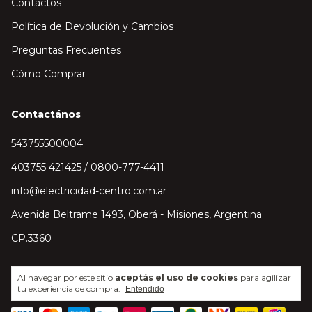
Contactos
Política de Devolución y Cambios
Preguntas Frecuentes
Cómo Comprar
Contactános
543755500004
403755 421425 / 0800-777-4411
info@electricidad-centro.com.ar
Avenida Beltrame 1493, Oberá - Misiones, Argentina
CP.3360
Al navegar por este sitio
aceptás el uso de cookies
para agilizar
tu experiencia de compra.
Entendido
Medios de pago