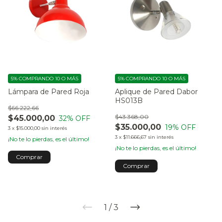
5%
COMPRANDO 10 O MÁS
5%
COMPRANDO 10 O MÁS
Lámpara de Pared Roja
Aplique de Pared Dabor
HS013B
$66.222,66
$43.368,00
$45.000,00
32
% OFF
$35.000,00
19
% OFF
3
x
$15.000,00
sin interés
3
x
$11.666,67
sin interés
¡No te lo pierdas, es el último!
¡No te lo pierdas, es el último!
1
/
3