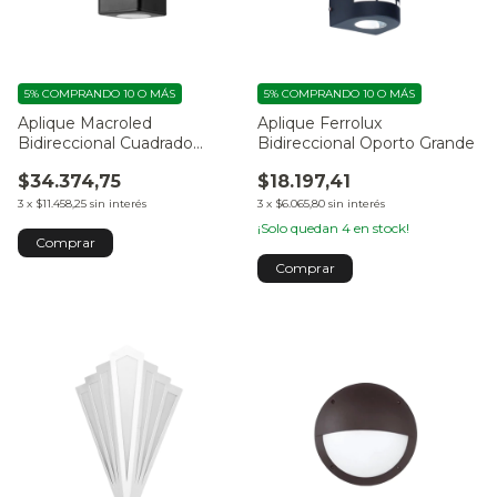
5%
COMPRANDO 10 O MÁS
5%
COMPRANDO 10 O MÁS
Aplique Macroled
Aplique Ferrolux
Bidireccional Cuadrado
Bidireccional Oporto Grande
Negro
$34.374,75
$18.197,41
3
x
$11.458,25
sin interés
3
x
$6.065,80
sin interés
¡Solo quedan
4
en stock!