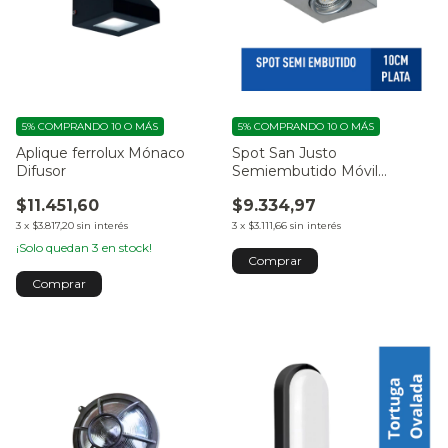
5%
COMPRANDO 10 O MÁS
5%
COMPRANDO 10 O MÁS
Aplique ferrolux Mónaco
Spot San Justo
Difusor
Semiembutido Móvil
Cuadrado
$11.451,60
$9.334,97
3
x
$3.817,20
sin interés
3
x
$3.111,66
sin interés
¡Solo quedan
3
en stock!
Comprar