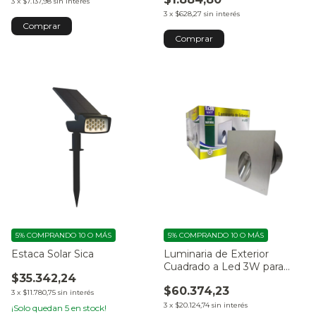
3
x
$7.137,98
sin interés
3
x
$628,27
sin interés
Comprar
5%
COMPRANDO 10 O MÁS
5%
COMPRANDO 10 O MÁS
Estaca Solar Sica
Luminaria de Exterior
Cuadrado a Led 3W para
$35.342,24
Embutir Acero Inox
$60.374,23
3
x
$11.780,75
sin interés
3
x
$20.124,74
sin interés
¡Solo quedan
5
en stock!