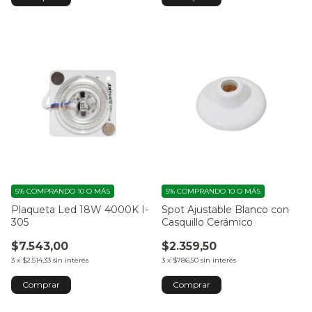
5%
COMPRANDO 10 O MÁS
5%
COMPRANDO 10 O MÁS
Plaqueta Led 18W 4000K I-
Spot Ajustable Blanco con
305
Casquillo Cerámico
$7.543,00
$2.359,50
3
x
$2.514,33
sin interés
3
x
$786,50
sin interés
Comprar