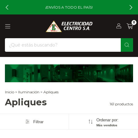
¡ENVÍOS A TODO EL PAÍS!
0
Inicio
>
Iluminación
>
Apliques
Apliques
161 productos
Ordenar por:
Filtrar
Más vendidos