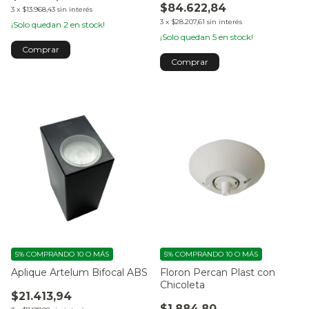
$84.622,84
3
x
$13.968,43
sin interés
3
x
$28.207,61
sin interés
¡Solo quedan
2
en stock!
¡Solo quedan
5
en stock!
5%
COMPRANDO 10 O MÁS
5%
COMPRANDO 10 O MÁS
Aplique Artelum Bifocal ABS
Floron Percan Plast con
Chicoleta
$21.413,94
$1.884,80