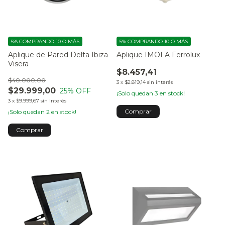
5%
COMPRANDO 10 O MÁS
5%
COMPRANDO 10 O MÁS
Aplique de Pared Delta Ibiza
Aplique IMOLA Ferrolux
Visera
$8.457,41
$40.000,00
3
x
$2.819,14
sin interés
$29.999,00
25
% OFF
¡Solo quedan
3
en stock!
3
x
$9.999,67
sin interés
¡Solo quedan
2
en stock!