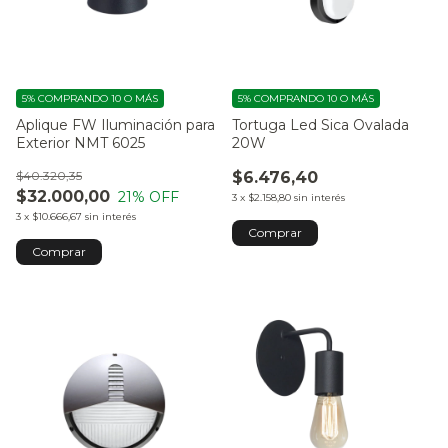
5%
COMPRANDO 10 O MÁS
5%
COMPRANDO 10 O MÁS
Aplique FW Iluminación para
Tortuga Led Sica Ovalada
Exterior NMT 6025
20W
$40.320,35
$6.476,40
$32.000,00
21
% OFF
3
x
$2.158,80
sin interés
3
x
$10.666,67
sin interés