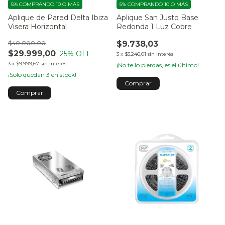
5%
COMPRANDO 10 O MÁS
5%
COMPRANDO 10 O MÁS
Aplique de Pared Delta Ibiza
Aplique San Justo Base
Visera Horizontal
Redonda 1 Luz Cobre
$40.000,00
$9.738,03
$29.999,00
25
% OFF
3
x
$3.246,01
sin interés
3
x
$9.999,67
sin interés
¡No te lo pierdas, es el último!
¡Solo quedan
3
en stock!