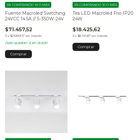
5%
COMPRANDO 10 O MÁS
5%
COMPRANDO 10 O MÁS
Fuente Macroled Switching
Tira LED Macroled Frio IP20
24VCC 14.5A // S-350W-24V
24W
$71.457,52
$18.425,62
3
x
$23.819,17
sin interés
3
x
$6.141,87
sin interés
¡Solo quedan
4
en stock!