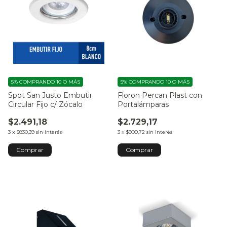
5%
COMPRANDO 10 O MÁS
5%
COMPRANDO 10 O MÁS
Spot San Justo Embutir
Floron Percan Plast con
Circular Fijo c/ Zócalo
Portalámparas
$2.491,18
$2.729,17
3
x
$830,39
sin interés
3
x
$909,72
sin interés
Comprar
Comprar