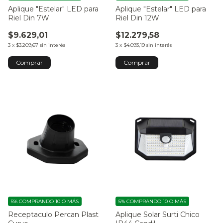
Aplique "Estelar" LED para
Aplique "Estelar" LED para
Riel Din 7W
Riel Din 12W
$9.629,01
$12.279,58
3
x
$3.209,67
sin interés
3
x
$4.093,19
sin interés
5%
COMPRANDO 10 O MÁS
5%
COMPRANDO 10 O MÁS
Receptaculo Percan Plast
Aplique Solar Surti Chico