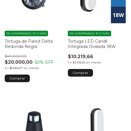
5%
COMPRANDO 10 O MÁS
5%
COMPRANDO 10 O MÁS
Tortuga de Pared Delta
Tortuga LED Candil
Redonda Negra
Integrada Ovalada 18W
$40.000,00
$10.219,66
$20.000,00
50
% OFF
3
x
$3.406,55
sin interés
3
x
$6.666,67
sin interés