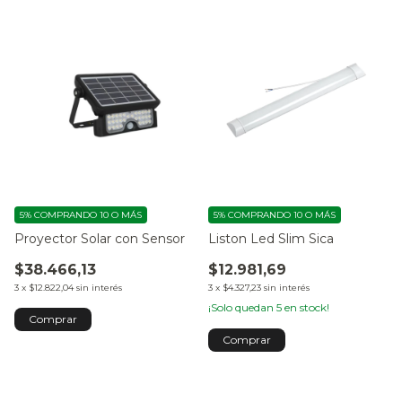
5%
COMPRANDO 10 O MÁS
5%
COMPRANDO 10 O MÁS
Proyector Solar con Sensor
Liston Led Slim Sica
$38.466,13
$12.981,69
3
x
$12.822,04
sin interés
3
x
$4.327,23
sin interés
¡Solo quedan
5
en stock!
Comprar