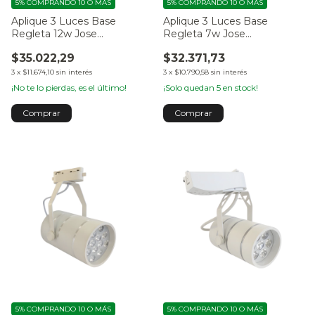
5%
COMPRANDO 10 O MÁS
5%
COMPRANDO 10 O MÁS
Aplique 3 Luces Base
Aplique 3 Luces Base
Regleta 12w Jose
Regleta 7w Jose
Capobianco
Capobianco
$35.022,29
$32.371,73
3
x
$11.674,10
sin interés
3
x
$10.790,58
sin interés
¡No te lo pierdas, es el último!
¡Solo quedan
5
en stock!
5%
COMPRANDO 10 O MÁS
5%
COMPRANDO 10 O MÁS