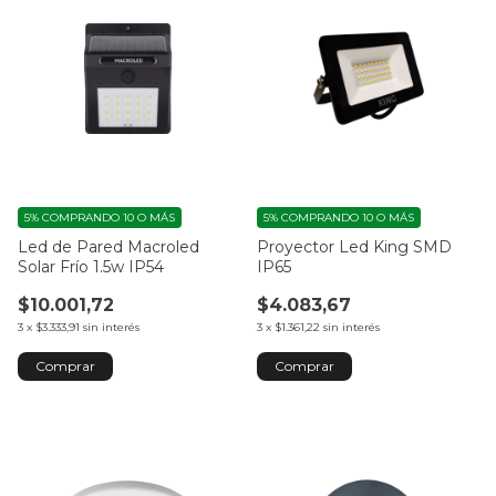
5%
COMPRANDO 10 O MÁS
5%
COMPRANDO 10 O MÁS
Led de Pared Macroled
Proyector Led King SMD
Solar Frío 1.5w IP54
IP65
$10.001,72
$4.083,67
3
x
$3.333,91
sin interés
3
x
$1.361,22
sin interés
Comprar