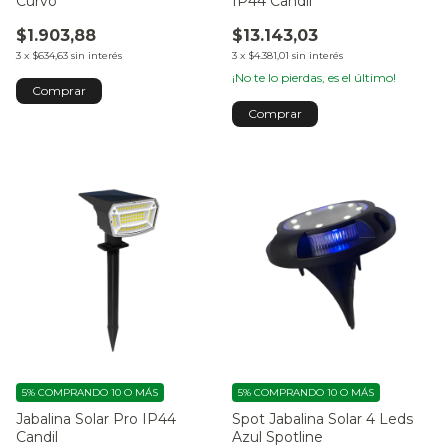
Curvo
IP44 Candil
$1.903,88
$13.143,03
3
x
$634,63
sin interés
3
x
$4.381,01
sin interés
¡No te lo pierdas, es el último!
Comprar
5%
COMPRANDO 10 O MÁS
5%
COMPRANDO 10 O MÁS
Jabalina Solar Pro IP44
Spot Jabalina Solar 4 Leds
Candil
Azul Spotline