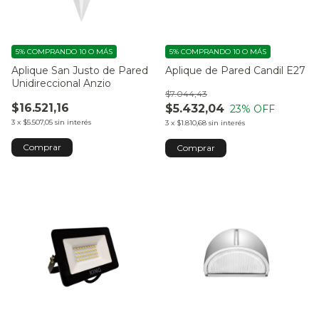
5%
COMPRANDO 10 O MÁS
5%
COMPRANDO 10 O MÁS
Aplique San Justo de Pared
Aplique de Pared Candil E27
Unidireccional Anzio
$7.044,43
$16.521,16
$5.432,04
23
% OFF
3
x
$5.507,05
sin interés
3
x
$1.810,68
sin interés