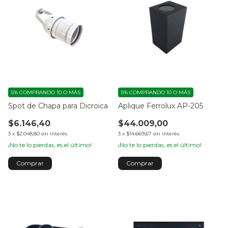
5%
COMPRANDO 10 O MÁS
5%
COMPRANDO 10 O MÁS
Spot de Chapa para Dicroica
Aplique Ferrolux AP-205
$6.146,40
$44.009,00
3
x
$2.048,80
sin interés
3
x
$14.669,67
sin interés
¡No te lo pierdas, es el último!
¡No te lo pierdas, es el último!