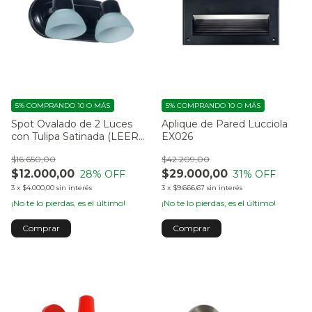
5%
COMPRANDO 10 O MÁS
5%
COMPRANDO 10 O MÁS
Spot Ovalado de 2 Luces
Aplique de Pared Lucciola
con Tulipa Satinada (LEER
EX026
DESCRIPCIÓN)
$16.650,00
$42.209,00
$12.000,00
$29.000,00
28
% OFF
31
% OFF
3
x
$4.000,00
sin interés
3
x
$9.666,67
sin interés
¡No te lo pierdas, es el último!
¡No te lo pierdas, es el último!