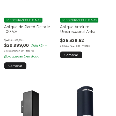
5%
COMPRANDO 10 O MÁS
5%
COMPRANDO 10 O MÁS
Aplique de Pared Delta M-
Aplique Artelum
100 V.V
Unidireccional Anka
$40.000,00
$26.328,62
$29.999,00
25
% OFF
3
x
$8.776,21
sin interés
3
x
$9.999,67
sin interés
¡Solo quedan
2
en stock!