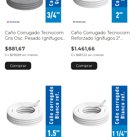
Caño Corrugado Tecnocom
Caño Corrugado Tecnocom
Gris Osc. Pesado Ignífugos
Reforzado Ignífugos 2"
3/4" 20mm - por Metro
50mm - por Metro
$881,67
$1.461,66
3
x
$293,89
sin interés
3
x
$487,22
sin interés