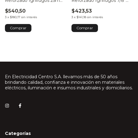
Reforzado Ignífugos 25mm
Reforzado Ignífugos 7/8"
1" - por Metro
22mm - por Metro
$540,50
$423,53
3
x
$180,17
sin interés
3
x
$141,18
sin interés
En Electricidad Centro S.A. llevamos más de 50 años
brindando calidad, confianza e innovación en materiales
eléctricos, iluminación e insumos industriales y domiciliarios.
Categorías