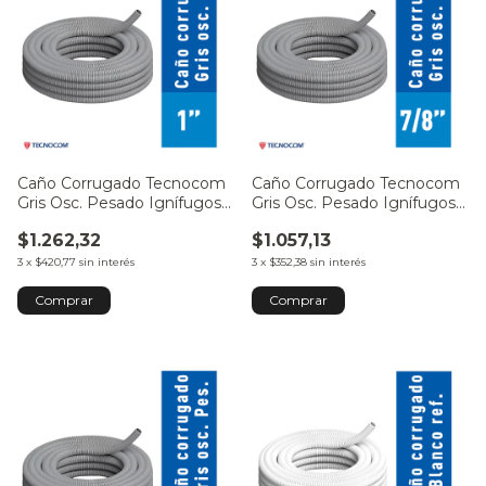
Caño Corrugado Tecnocom
Caño Corrugado Tecnocom
Gris Osc. Pesado Ignífugos
Gris Osc. Pesado Ignífugos
1" 25mm - por Metro
7/8" 22mm - por Metro
$1.262,32
$1.057,13
3
x
$420,77
sin interés
3
x
$352,38
sin interés