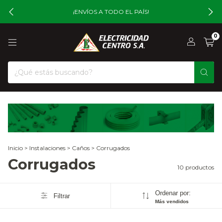
¡ENVÍOS A TODO EL PAÍS!
0
Inicio
>
Instalaciones
>
Caños
>
Corrugados
Corrugados
10 productos
Ordenar por:
Filtrar
Más vendidos