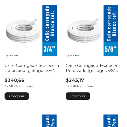
Caño Corrugado Tecnocom
Caño Corrugado Tecnocom
Reforzado Ignífugos 3/4"
Reforzado Ignífugos 5/8"
20mm - por Metro
16mm - por Metro
$340,66
$243,17
3
x
$113,55
sin interés
3
x
$81,06
sin interés