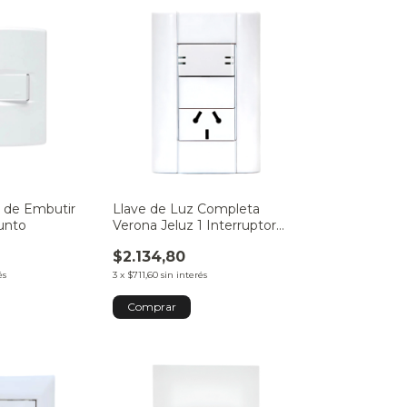
e de Embutir
Llave de Luz Completa
unto
Verona Jeluz 1 Interruptor
Combinación + 1
$2.134,80
Tomacorrientes
és
3
x
$711,60
sin interés