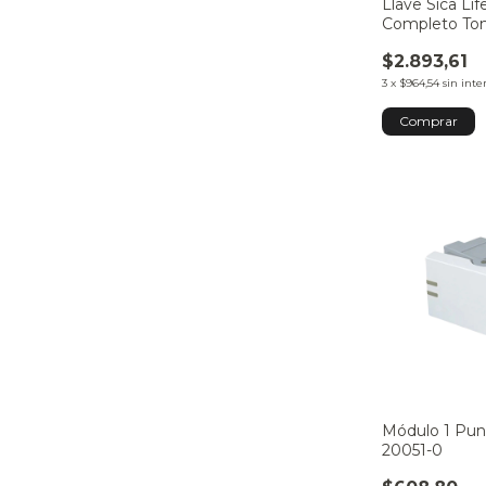
Llave Sica Li
Completo To
$2.893,61
3
x
$964,54
sin inte
Módulo 1 Pun
20051-0