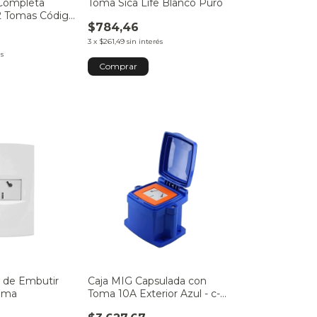
 Completa
Toma Sica Life Blanco Puro
2 Tomas Código
$784,46
3
x
$261,49
sin interés
és
e de Embutir
Caja MIG Capsulada con
oma
Toma 10A Exterior Azul - c-
801