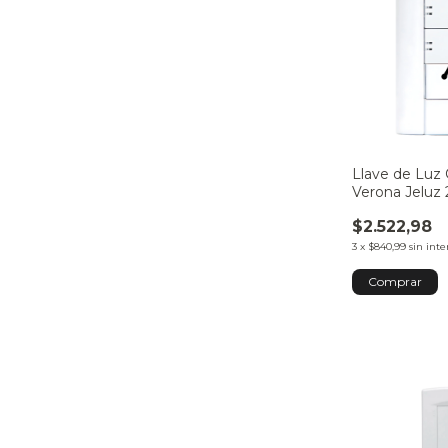
Llave de Luz
Verona Jeluz 
Toma
$2.522,98
3
x
$840,99
sin inte