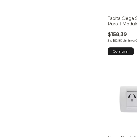
Tapita Ciega 
Puro 1 Módul
$158,39
3
x
$52,80
sin inter