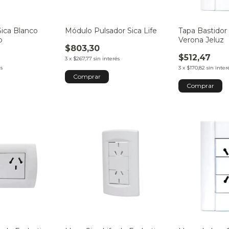
Sica Blanco
Módulo Pulsador Sica Life
Tapa Bastidor
o
Verona Jeluz
$803,30
$512,47
3
x
$267,77
sin interés
és
3
x
$170,82
sin inter