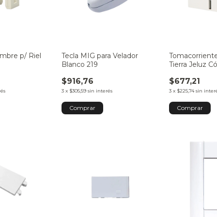
mbre p/ Riel
Tecla MIG para Velador
Tomacorriente
Blanco 219
Tierra Jeluz 
$916,76
$677,21
rés
3
x
$305,59
sin interés
3
x
$225,74
sin inter