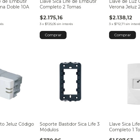
fe de Embutir
Llave Sica Life de Embutir
Llave de Luz
ma Doble 10A
Completo 2 Tomas
Verona Jeluz 
54008-2
$2.175,16
$2.138,12
rés
3
x
$725,05
sin interés
3
x
$712,71
sin inter
to Jeluz Código
Soporte Bastidor Sica Life 3
Llave Sica Lif
Módulos
Completo 1 T