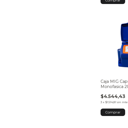
Caja MIG Caps
Monofasica 
$4.544,43
3
x
$1.514,81
sin inte