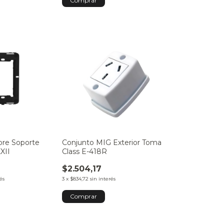
bre Soporte
Conjunto MIG Exterior Toma
XII
Class E-418R
$2.504,17
és
3
x
$834,72
sin interés