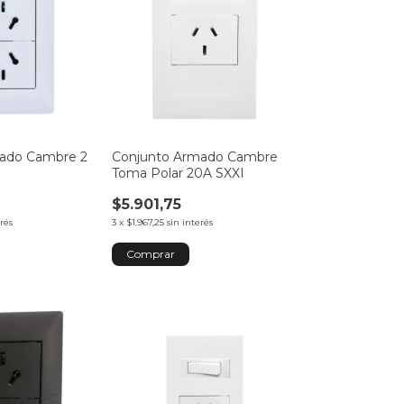
ado Cambre 2
Conjunto Armado Cambre
Toma Polar 20A SXXI
$5.901,75
erés
3
x
$1.967,25
sin interés