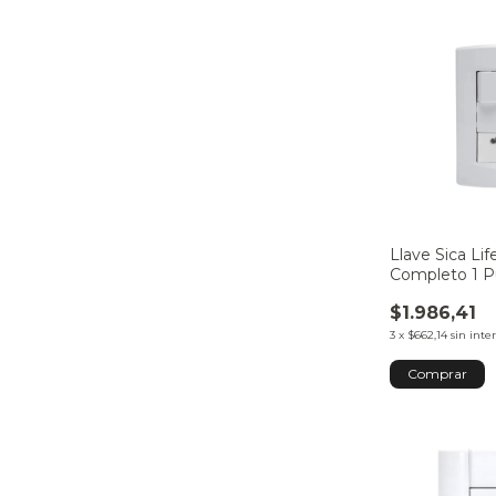
Llave Sica Li
Completo 1 P
$1.986,41
3
x
$662,14
sin inte