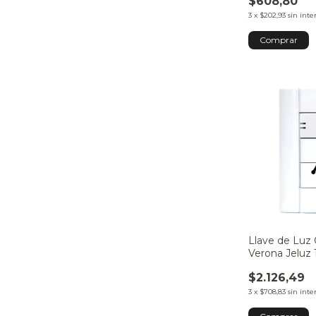
$608,80
3
x
$202,93
sin inte
Llave de Luz
Verona Jeluz 
Toma Código 
$2.126,49
3
x
$708,83
sin inte