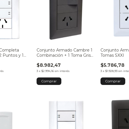
 Completa
Conjunto Armado Cambre 1
Conjunto Arm
2 Puntos y 1
Combinación + 1 Toma Gris
Tomas SXXI
SXXII
$8.982,47
$5.786,78
rés
3
x
$2.994,16
sin interés
3
x
$1.928,93
sin int