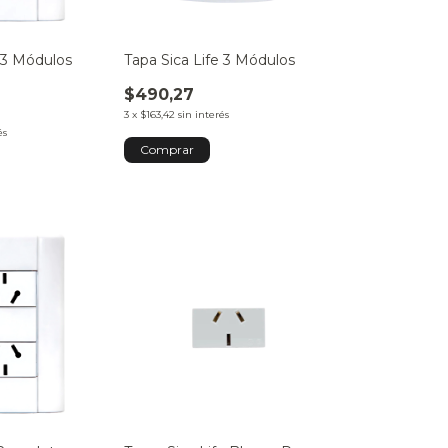
 3 Módulos
Tapa Sica Life 3 Módulos
$490,27
3
x
$163,42
sin interés
és