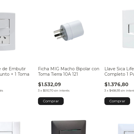
fe de Embutir
Ficha MIG Macho Bipolar con
Llave Sica Lif
unto + 1 Toma
Toma Tierra 10A 121
Completo 1 P
$1.532,09
$1.376,80
rés
3
x
$510,70
sin interés
3
x
$458,93
sin inter