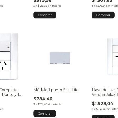
$379,96
$1.507,63
rés
3
x
$126,65
sin interés
3
x
$502,54
sin inter
 Completa
Módulo 1 punto Sica Life
Llave de Luz
1 Punto y 1
Verona Jeluz 
$784,46
54014-2
20A Código 5
$1.928,04
3
x
$261,49
sin interés
rés
3
x
$642,68
sin inter