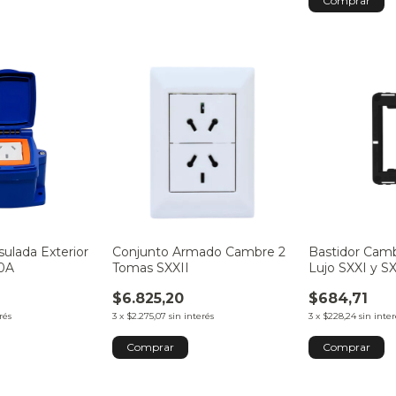
ulada Exterior
Conjunto Armado Cambre 2
Bastidor Cam
20A
Tomas SXXII
Lujo SXXI y SX
$6.825,20
$684,71
rés
3
x
$2.275,07
sin interés
3
x
$228,24
sin inter