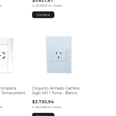
$3.627,67
és
3
x
$1.209,22
sin interés
 Completa
Conjunto Armado Cambre
1 Tomacorriente
Siglo XXI 1 Toma - Blanco
4079-2
$3.730,94
és
3
x
$1.243,65
sin interés