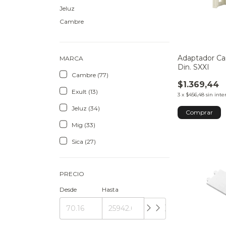
Jeluz
Cambre
Adaptador Ca
MARCA
Din. SXXI
Cambre (77)
$1.369,44
Exult (13)
3
x
$456,48
sin inte
Jeluz (34)
Mig (33)
Sica (27)
PRECIO
Desde
Hasta