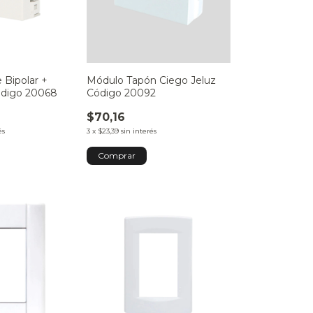
 Bipolar +
Módulo Tapón Ciego Jeluz
Código 20068
Código 20092
$70,16
és
3
x
$23,39
sin interés