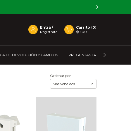
Entrá
/
Carrito
(
0
)
Registráte
$0,00
ICA DE DEVOLUCIÓN Y CAMBIOS
PREGUNTAS FRECUENTES
C
Ordenar por