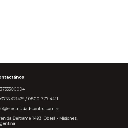
ontactános
43755500004
3755 421425 / 0800-777-4411
fo@electricidad-centro.com.ar
enida Beltrame 1493, Oberá - Misiones,
gentina