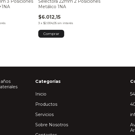
mm 3 Posiciones
Selectora 22mm 2 Posiciones
A+1NA
Metálico 1NA
$6.012,15
erés
3
x
$2.004,05
sin interés
 años
Categorías
C
ateriales
Inicio
5
Productos
40
Servicios
in
Sobre Nosotros
Av
Ar