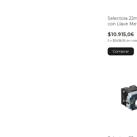
Selectora 22
con Llave Me
$10.915,06
3
x
$3.638,35
sin int