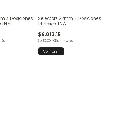
mm 3 Posiciones
Selectora 22mm 2 Posiciones
 +1NA
Metálico 1NA
$6.012,15
erés
3
x
$2.004,05
sin interés