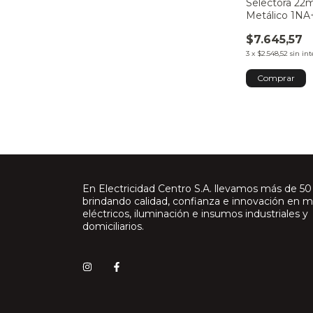
Selectora 22
Metálico 1N
$7.645,57
3
x
$2.548,52
sin int
En Electricidad Centro S.A. llevamos más de 50
brindando calidad, confianza e innovación en m
eléctricos, iluminación e insumos industriales y
domiciliarios.