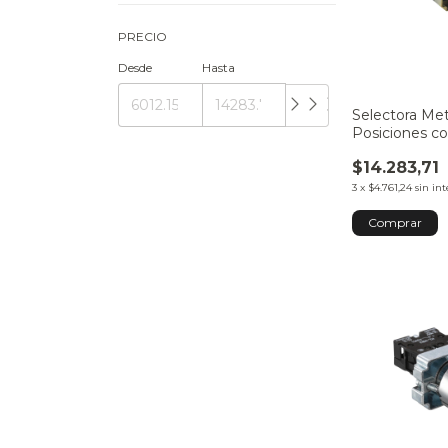
PRECIO
Desde
Hasta
Selectora Met
Posiciones c
$14.283,71
3
x
$4.761,24
sin int