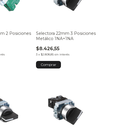
mm 2 Posiciones
Selectora 22mm 3 Posiciones
Metálico 1NA+1NA
$8.426,55
erés
3
x
$2.808,85
sin interés