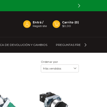
Entrá
/
Carrito
(
0
)
Registráte
$0,00
ICA DE DEVOLUCIÓN Y CAMBIOS
PREGUNTAS FRECUENTES
C
Ordenar por