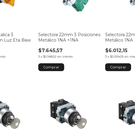
alica 3
Selectora 22mm 3 Posiciones
Selectora 22
on Luz Eta Baw
Metálico 1NA +1NA
Metálico 1NA
$7.645,57
$6.012,15
erés
3
x
$2.548,52
sin interés
3
x
$2.004,05
sin int