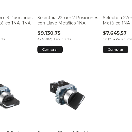
mm 3 Posiciones
Selectora 22mm 2 Posiciones
Selectora 22
tálico 1NA+1NA
con Llave Metálico 1NA
Metálico 1NA
$9.130,75
$7.645,57
erés
3
x
$3.043,58
sin interés
3
x
$2.548,52
sin int