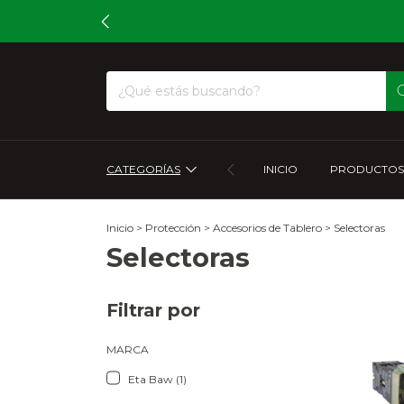
CATEGORÍAS
INICIO
PRODUCTOS
Inicio
>
Protección
>
Accesorios de Tablero
>
Selectoras
Selectoras
Filtrar por
MARCA
Eta Baw (1)