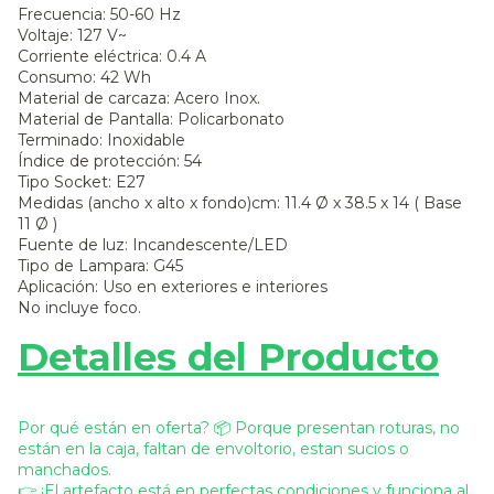
Frecuencia: 50-60 Hz
Voltaje: 127 V~
Corriente eléctrica: 0.4 A
Consumo: 42 Wh
Material de carcaza: Acero Inox.
Material de Pantalla: Policarbonato
Terminado: Inoxidable
Índice de protección: 54
Tipo Socket: E27
Medidas (ancho x alto x fondo)cm: 11.4 Ø x 38.5 x 14 ( Base
11 Ø )
Fuente de luz: Incandescente/LED
Tipo de Lampara: G45
Aplicación: Uso en exteriores e interiores
No incluye foco.
Detalles del Producto
Por qué están en oferta? 📦 Porque presentan roturas, no
están en la caja, faltan de envoltorio, estan sucios o
manchados.
👉 ¡El artefacto está en perfectas condiciones y funciona al