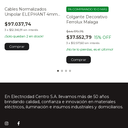
Cables Normalizados
5%
COMPRANDO 10 O MÁS
Unipolar ELEPHANT 4mm
Colgante Decorativo
100mts
Ferrolux Malaga
$97.037,74
3
x
$32.345,91
sin interés
$44.179,75
¡Solo quedan
2
en stock!
$37.552,79
15
% OFF
3
x
$12.517,60
sin interés
Comprar
¡No te lo pierdas, es el último!
En Electricidad Centro S.A. llevamos más de 50 años
brindando calidad, confianza e innovación en materiales
eléctricos, iluminación e insumos industriales y domiciliarios.