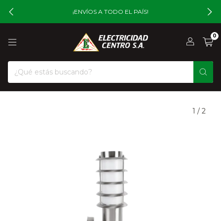
¡ENVÍOS A TODO EL PAÍS!
0
1
/
2