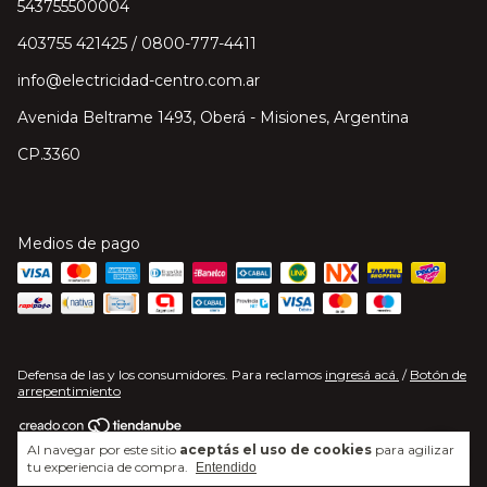
543755500004
403755 421425 / 0800-777-4411
info@electricidad-centro.com.ar
Avenida Beltrame 1493, Oberá - Misiones, Argentina
CP.3360
Medios de pago
Defensa de las y los consumidores. Para reclamos
ingresá acá.
/
Botón de
arrepentimiento
Al navegar por este sitio
aceptás el uso de cookies
para agilizar
Copyright Electricidad Centro S.A. - 2026. Todos los derechos reservados.
tu experiencia de compra.
Entendido