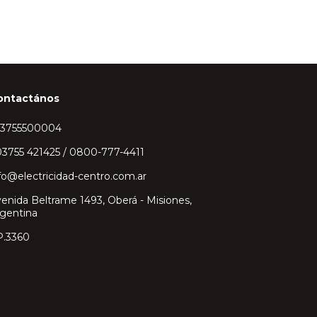
ontactános
43755500004
3755 421425 / 0800-777-4411
fo@electricidad-centro.com.ar
enida Beltrame 1493, Oberá - Misiones,
gentina
P.3360