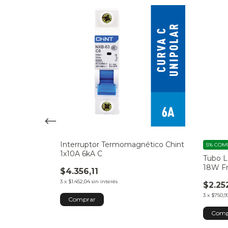
I Sica
Interruptor Termomagnético Chint
5%
COMP
1x10A 6kA C
Tubo L
18W Fr
$4.356,11
3
x
$1.452,04
sin interés
$2.25
3
x
$750,9