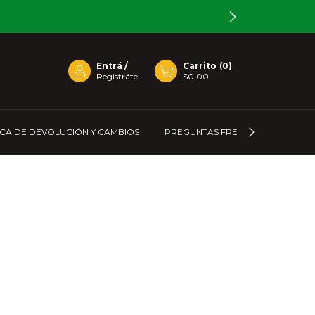
Entrá
/
Carrito
(
0
)
Registráte
$0,00
ICA DE DEVOLUCIÓN Y CAMBIOS
PREGUNTAS FRECUENTES
C