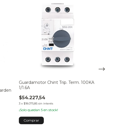
Guardamotor Chint Trip. Term. 100KA
Taladro Stanl
1/1.6A
SDH700K
Garden
$54.227,54
$171.438,55
$151.300,00
3
x
$18.075,85
sin interés
3
x
$50.433,33
sin int
¡Solo quedan
5
en stock!
¡No te lo pierdas, 