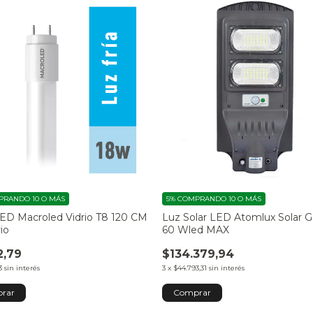
RANDO 10 O MÁS
5%
COMPRANDO 10 O MÁS
ED Macroled Vidrio T8 120 CM
Luz Solar LED Atomlux Solar 
io
60 Wled MAX
2,79
$134.379,94
3
sin interés
3
x
$44.793,31
sin interés