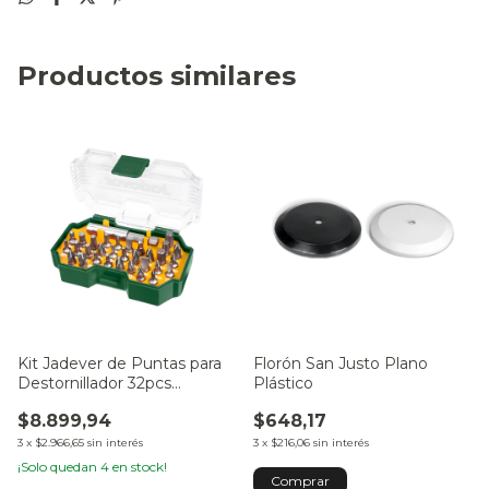
Productos similares
Kit Jadever de Puntas para
Florón San Justo Plano
Destornillador 32pcs
Plástico
JDBS3B32
$8.899,94
$648,17
3
x
$2.966,65
sin interés
3
x
$216,06
sin interés
¡Solo quedan
4
en stock!