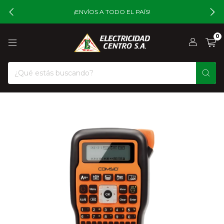
¡ENVÍOS A TODO EL PAÍS!
0