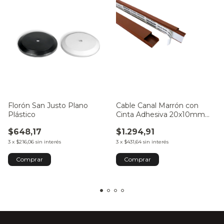
Florón San Justo Plano
Cable Canal Marrón con
Plástico
Cinta Adhesiva 20x10mm
por Metro
$648,17
$1.294,91
3
x
$216,06
sin interés
3
x
$431,64
sin interés