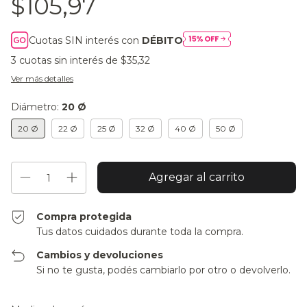
$105,97
Cuotas SIN interés con
DÉBITO
3
cuotas sin interés de
$35,32
Ver más detalles
Diámetro:
20 Ø
20 Ø
22 Ø
25 Ø
32 Ø
40 Ø
50 Ø
Compra protegida
Tus datos cuidados durante toda la compra.
Cambios y devoluciones
Si no te gusta, podés cambiarlo por otro o devolverlo.
Entregas para el CP:
Cambiar CP