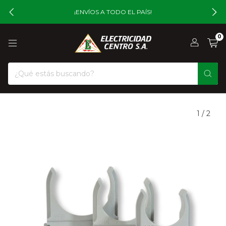
¡ENVÍOS A TODO EL PAÍS!
0
1
/
2