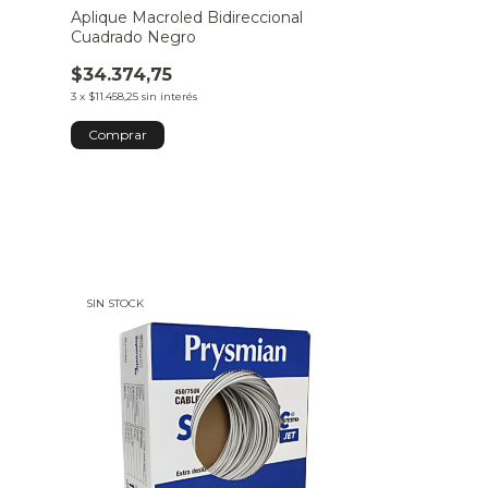
Aplique Macroled Bidireccional
Aplique MCA U
Cuadrado Negro
Duo
$34.374,75
$92.657,56
3
x
$11.458,25
sin interés
3
x
$30.885,85
sin int
SIN STOCK