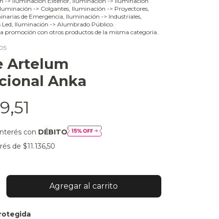
ón -> Iluminación Exterior, Iluminación -> Iluminación
 Iluminación -> Colgantes, Iluminación -> Proyectores,
narias de Emergencia, Iluminación -> Industriales,
s Led, Iluminación -> Alumbrado Público.
a promoción con otros productos de la misma categoría.
05
e Artelum
cional Anka
9,51
interés con
DÉBITO
erés de
$11.136,50
rotegida