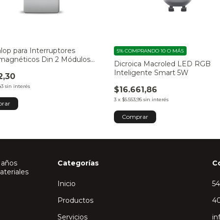
lop para Interruptores
5%
COMPRANDO 10 O MÁS
agnéticos Din 2 Módulos
Dicroica Macroled LED RGB
terior con Tapa
Inteligente Smart 5W
2,30
43
sin interés
$16.661,86
3
x
$5.553,95
sin interés
 años
Categorías
C
ateriales
Inicio
5
Productos
40
Servicios
in