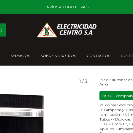
¡ENVÍOS A TODO EL PAÍS!
SERVICIOS
SOBRE NOSOTROS
CONTACTOS
POLÍT
Inicio
>
Iluminación
1
/
3
Anka
¡5% OFF comprand
Válido para este pro
-> Lámparas y Tubo
Iluminación -> Lám
Tubos -> Dicroicas,
LED -> Embutir, Ilu
Apliques, Iluminació