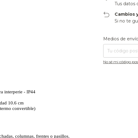
Tus datos 
Cambios y
Si no te gu
Entregas para el CP
Medios de enví
No sé mi código pos
a interperie - IP44
idad 10.6 cm
 termo convertible)
hadas, columnas, frentes o pasillos.