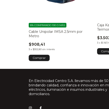
Caja Ka
8%
COMPRANDO 100 O MÁS
Termom
Cable Unipolar IMSA 2.5mm por
PVC Ex
Metro
$3.50
3
x
$1.167,
$908,41
3
x
$302,80
sin interés
Comprar
En Electricidad Centro S.A. llevamos más de 50
brindando calidad, confianza e innovación en m
eléctricos, iluminación e insumos industriales y
domiciliarios.