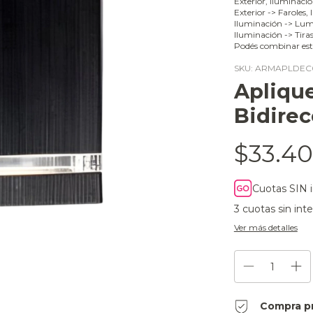
Exterior, Iluminaci
Exterior -> Faroles,
Iluminación -> Lumi
Iluminación -> Tira
Podés combinar est
SKU:
ARMAPLDEC
Apliqu
Bidirec
$33.40
Cuotas SIN 
3
cuotas sin int
Ver más detalles
Compra p