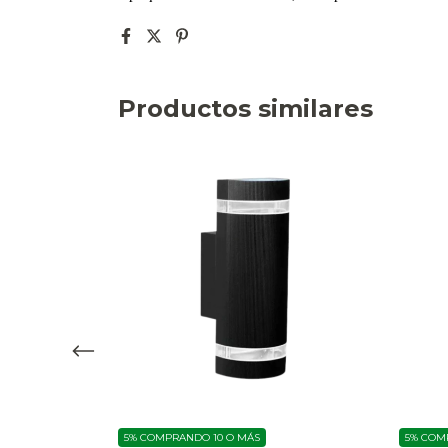
Productos similares
ccional Oporto
5%
COMPRANDO 10 O MÁS
5%
COMP