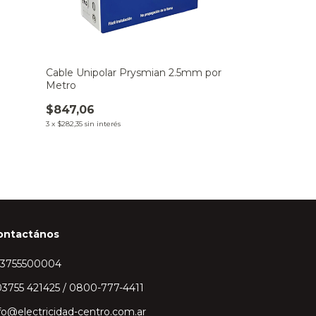
Cable Unipolar Prysmian 2.5mm por
Metro
$847,06
3
x
$282,35
sin interés
ontactános
43755500004
3755 421425 / 0800-777-4411
fo@electricidad-centro.com.ar