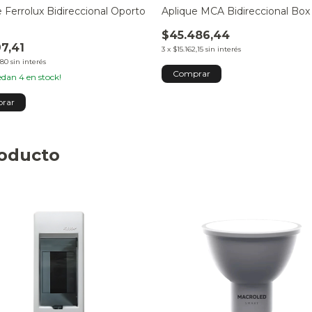
 Ferrolux Bidireccional Oporto
Aplique MCA Bidireccional Box
e
$45.486,44
97,41
3
x
$15.162,15
sin interés
,80
sin interés
uedan
4
en stock!
roducto