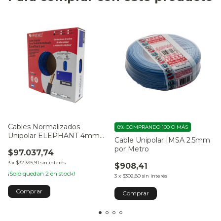
Cables Normalizados
8%
COMPRANDO 100 O MÁS
Unipolar ELEPHANT 4mm
Cable Unipolar IMSA 2.5mm
100mts
por Metro
$97.037,74
3
x
$32.345,91
sin interés
$908,41
¡Solo quedan
2
en stock!
3
x
$302,80
sin interés
Comprar
Comprar