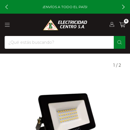
¡ENVÍOS A TODO EL PAÍS!
0
1
/
2