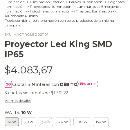
Iluminación -> Iluminación Exterior -> Faroles, Iluminación -> Colgantes,
Iluminación -> Proyectores, Iluminación -> Luminarias de Emergencia,
Iluminación -> Industriales, Iluminación -> Tiras Led, Iluminación ->
Alumbrado Público.
Podés combinar esta promoción con otros productos de la misma
categoría.
SKU:
MACPROLED021101
Proyector Led King SMD
IP65
$4.083,67
Cuotas SIN interés con
DÉBITO
3
cuotas sin interés de
$1.361,22
Ver más detalles
WATTS:
10 W
10 W
20 w
30 w
70 W
100 W
150 W