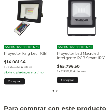
5%
COMPRANDO 10 O MÁS
5%
COMPRANDO 10 O MÁS
Proyector King Led RGB
Proyector Led Macroled
Inteligente RGB Smart IP65
$14.081,54
$65.796,50
3
x
$4.693,85
sin interés
3
x
$21.932,17
sin interés
¡No te lo pierdas, es el último!
Comprar
Comprar
Para comprar con este producto