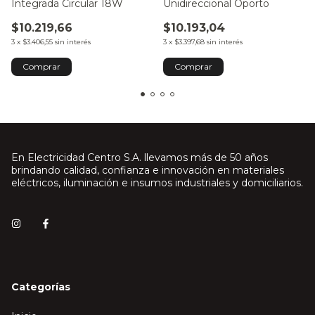
Integrada Circular 18W
Unidireccional Oporto
$10.219,66
$10.193,04
3
x
$3.406,55
sin interés
3
x
$3.397,68
sin interés
Comprar
En Electricidad Centro S.A. llevamos más de 50 años
brindando calidad, confianza e innovación en materiales
eléctricos, iluminación e insumos industriales y domiciliarios.
Categorías