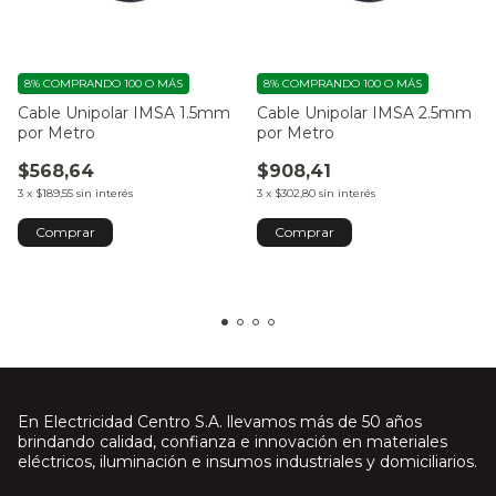
8%
COMPRANDO 100 O MÁS
8%
COMPRANDO 100 O MÁS
Cable Unipolar IMSA 1.5mm
Cable Unipolar IMSA 2.5mm
por Metro
por Metro
$568,64
$908,41
3
x
$189,55
sin interés
3
x
$302,80
sin interés
Comprar
Comprar
En Electricidad Centro S.A. llevamos más de 50 años
brindando calidad, confianza e innovación en materiales
eléctricos, iluminación e insumos industriales y domiciliarios.