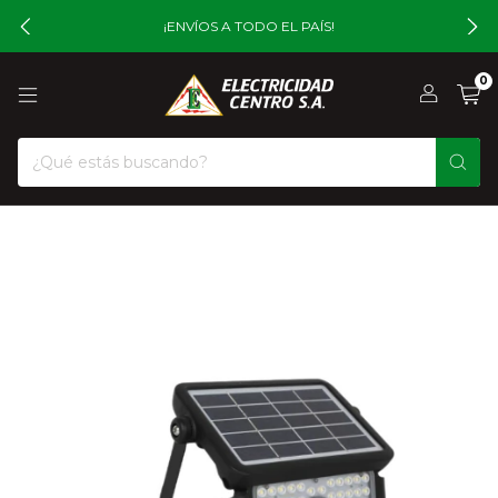
¡ENVÍOS A TODO EL PAÍS!
0