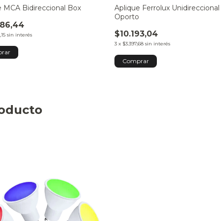
e MCA Bidireccional Box
Aplique Ferrolux Unidireccional
Oporto
86,44
$10.193,04
,15
sin interés
3
x
$3.397,68
sin interés
Comprar
roducto