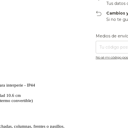
Tus datos 
Cambios y
Si no te gu
Entregas para el CP
Medios de enví
No sé mi código pos
ara interperie - IP44
dad 10.6 cm
 termo convertible)
hadas, columnas, frentes o pasillos.