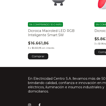
5%
COMPRANDO 10 O MÁS
5%
COMP
Dicroica Macroled LED RGB
Dicroi
Inteligente Smart 5W
$5.86
$16.661,86
3
x
$1.954,
3
x
$5.553,95
sin interés
Comp
En Electricidad Centro S.A. llevamos más de 50
brindando calidad, confianza e innovación en m
eléctricos, iluminación e insumos industriales y
domiciliarios.