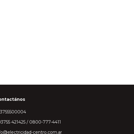
ontactános
43755500004
3755 421425 / 0800-777-4411
fo@electricidad-centro.com.ar