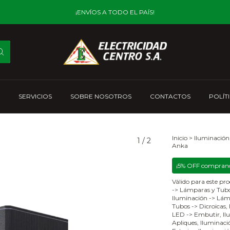
¡ENVÍOS A TODO EL PAÍS!
SERVICIOS
SOBRE NOSOTROS
CONTACTOS
POLÍT
Inicio
>
Iluminación
1
/
2
Anka
¡5% OFF comprand
Válido para este pro
-> Lámparas y Tubo
Iluminación -> Lám
Tubos -> Dicroicas,
LED -> Embutir, Ilu
Apliques, Iluminació