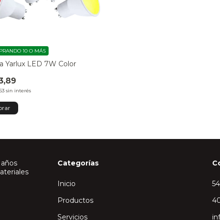
RANDO 10 O MÁS
ca Yarlux LED 7W Color
3,89
63
sin interés
rar
 años
Categorías
C
ateriales
Inicio
5
Productos
40
Servicios
in