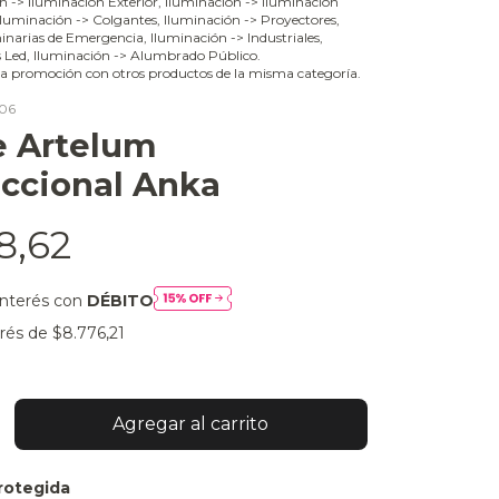
ón -> Iluminación Exterior, Iluminación -> Iluminación
 Iluminación -> Colgantes, Iluminación -> Proyectores,
narias de Emergencia, Iluminación -> Industriales,
s Led, Iluminación -> Alumbrado Público.
a promoción con otros productos de la misma categoría.
06
e Artelum
eccional Anka
8,62
interés con
DÉBITO
erés de
$8.776,21
rotegida