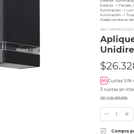
Exterior, Iluminaci
Exterior -> Faroles,
Iluminación -> Lumi
Iluminación -> Tira
Podés combinar est
SKU:
ARMAPLDEC
Apliqu
Unidir
$26.32
Cuotas SIN 
3
cuotas sin int
Ver más detalles
Compra p