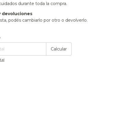
cuidados durante toda la compra.
 devoluciones
sta, podés cambiarlo por otro o devolverlo.
:
Cambiar CP
o
Calcular
tal