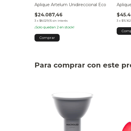
onal Unibox
Aplique Artelum Unidireccional Eco
Apliqu
$24.087,46
$45.4
3
x
$8.029,15
sin interés
3
x
$15.162
¡Solo quedan
2
en stock!
Para comprar con este p