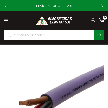
¡ENVÍOS A TODO EL PAÍS!
0