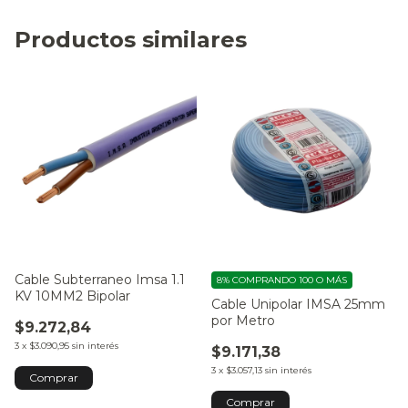
Productos similares
Cable Subterraneo Imsa 1.1
8%
COMPRANDO 100 O MÁS
KV 10MM2 Bipolar
Cable Unipolar IMSA 25mm
por Metro
$9.272,84
3
x
$3.090,95
sin interés
$9.171,38
3
x
$3.057,13
sin interés
Comprar