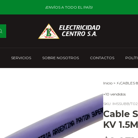
¡ENVÍOS A TODO EL PAÍS!
SERVICIOS
SOBRE NOSOTROS
CONTACTOS
POLÍT
Inicio
>
⚡¡CABLES 8
+10 vendidos
SKU:
IMSSUBB/T0
Cable S
KV 1.5