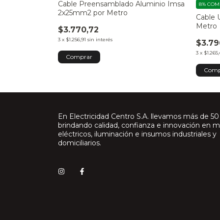
Cable Preensamblado Aluminio Imsa
8%
COM
2x25mm2 por Metro
6mm por Metro
Cable 
Metro
$3.770,72
3
x
$1.256,91
sin interés
$3.79
3
x
$1.265
Comp
En Electricidad Centro S.A. llevamos más de 50
brindando calidad, confianza e innovación en m
eléctricos, iluminación e insumos industriales y
domiciliarios.