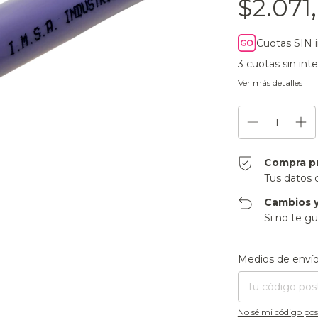
$2.071
Cuotas SIN 
3
cuotas sin int
Ver más detalles
Compra p
Tus datos 
Cambios y
Si no te gu
Entregas para el CP
Medios de enví
No sé mi código pos