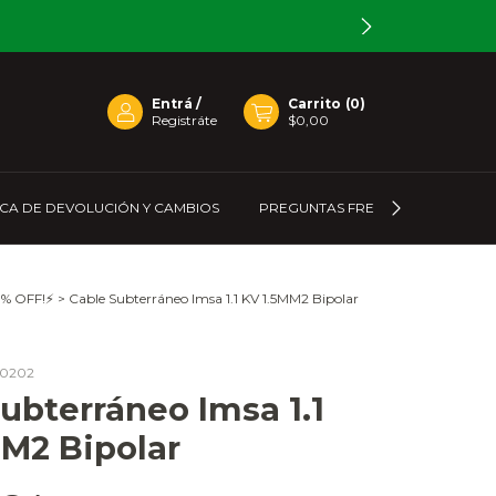
Entrá
/
Carrito
(
0
)
Registráte
$0,00
ICA DE DEVOLUCIÓN Y CAMBIOS
PREGUNTAS FRECUENTES
C
% OFF!⚡
>
Cable Subterráneo Imsa 1.1 KV 1.5MM2 Bipolar
20202
ubterráneo Imsa 1.1
MM2 Bipolar