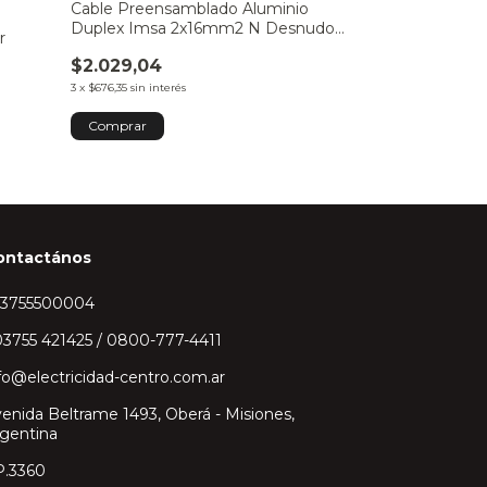
Cable Preensamblado Aluminio
Cable Subterra
Duplex Imsa 2x16mm2 N Desnudo
10MM2 Bipola
r
por Metro
$2.029,04
$9.272,84
3
x
$676,35
sin interés
3
x
$3.090,95
sin inte
ontactános
43755500004
3755 421425 / 0800-777-4411
fo@electricidad-centro.com.ar
enida Beltrame 1493, Oberá - Misiones,
gentina
P.3360