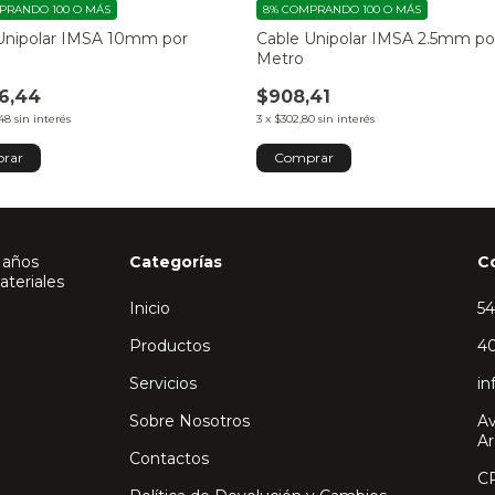
PRANDO 100 O MÁS
8%
COMPRANDO 100 O MÁS
Unipolar IMSA 10mm por
Cable Unipolar IMSA 2.5mm po
Metro
6,44
$908,41
,48
sin interés
3
x
$302,80
sin interés
rar
Comprar
 años
Categorías
C
ateriales
Inicio
5
Productos
40
Servicios
in
Sobre Nosotros
Av
Ar
Contactos
C