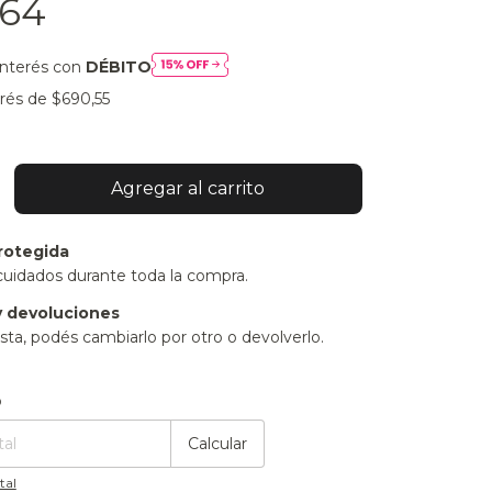
,64
interés con
DÉBITO
erés de
$690,55
rotegida
cuidados durante toda la compra.
 devoluciones
sta, podés cambiarlo por otro o devolverlo.
:
Cambiar CP
o
Calcular
tal