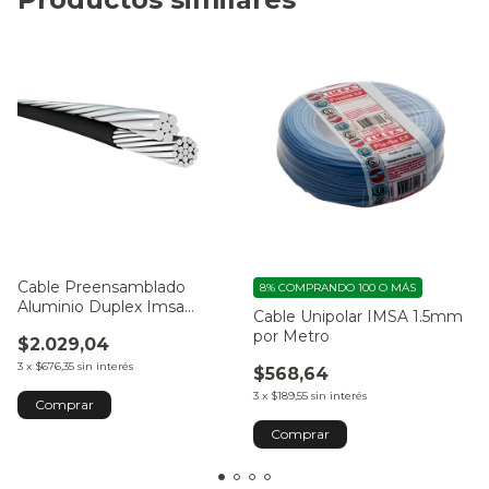
Cable Preensamblado
8%
COMPRANDO 100 O MÁS
Aluminio Duplex Imsa
Cable Unipolar IMSA 1.5mm
2x16mm2 N Desnudo por
por Metro
$2.029,04
Metro
3
x
$676,35
sin interés
$568,64
3
x
$189,55
sin interés
Comprar