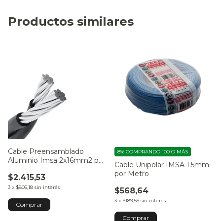
Productos similares
Cable Preensamblado
8%
COMPRANDO 100 O MÁS
Aluminio Imsa 2x16mm2 por
Cable Unipolar IMSA 1.5mm
Metro
por Metro
$2.415,53
3
x
$805,18
sin interés
$568,64
3
x
$189,55
sin interés
Comprar