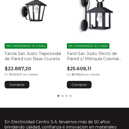
5%
COMPRANDO 10 O MÁS
5%
COMPRANDO 10 O MÁS
Farola San Justo Trapezoidal
Farol San Justo Recto de
de Pared con Base Cruceta
Pared c/ Ménsula Colonial
Fija
$22.887,20
$25.608,11
3
x
$7.629,07
sin interés
3
x
$8.536,04
sin interés
En Electricidad Centro S.A. llevamos más de 50 años
brindando calidad, confianza e innovación en materiales