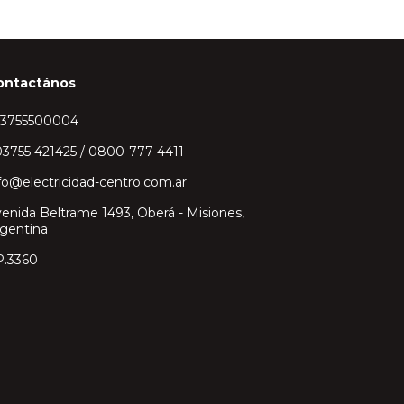
ontactános
43755500004
3755 421425 / 0800-777-4411
fo@electricidad-centro.com.ar
enida Beltrame 1493, Oberá - Misiones,
gentina
P.3360