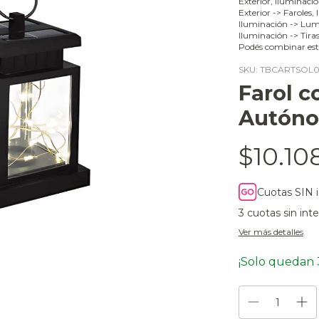
Exterior, Iluminaci
Exterior -> Faroles,
Iluminación -> Lumi
Iluminación -> Tira
Podés combinar est
SKU:
TBCARTSOL0
Farol c
Autóno
$10.10
Cuotas SIN 
3
cuotas sin int
Ver más detalles
¡Solo quedan