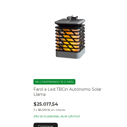
5%
COMPRANDO 10 O MÁS
Farol a Led TBCin Autónomo Solar
Llama
$25.017,54
3
x
$8.339,18
sin interés
¡No te lo pierdas, es el último!