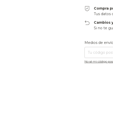
Compra p
Tus datos 
Cambios y
Si no te gu
Entregas para el CP
Medios de enví
No sé mi código pos