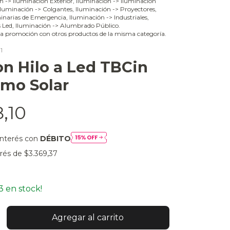
ón -> Iluminación Exterior, Iluminación -> Iluminación
 Iluminación -> Colgantes, Iluminación -> Proyectores,
narias de Emergencia, Iluminación -> Industriales,
s Led, Iluminación -> Alumbrado Público.
a promoción con otros productos de la misma categoría.
1
on Hilo a Led TBCin
mo Solar
8,10
interés con
DÉBITO
erés de
$3.369,37
3
en stock!