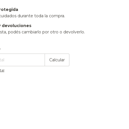
rotegida
cuidados durante toda la compra.
 devoluciones
sta, podés cambiarlo por otro o devolverlo.
:
Cambiar CP
o
Calcular
tal