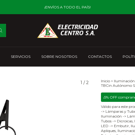
¡ENVÍOS A TODO EL PAÍS!
SERVICIOS
SOBRE NOSOTROS
CONTACTOS
POLÍT
Inicio
>
Iluminación
1
/
2
TBCin Autónomo S
¡5% OFF comprand
Válido para este pro
-> Lámparas y Tubo
Iluminación -> Lám
Tubos -> Dicroicas,
LED -> Embutir, Ilu
Apliques, Iluminació