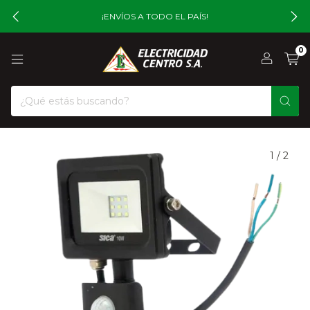
¡ENVÍOS A TODO EL PAÍS!
0
1
/
2