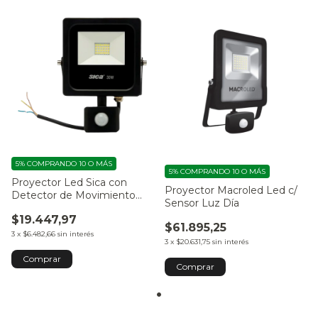
5%
COMPRANDO 10 O MÁS
5%
COMPRANDO 10 O MÁS
Proyector Led Sica con
Proyector Macroled Led c/
Detector de Movimiento
Sensor Luz Día
30w
$19.447,97
$61.895,25
3
x
$6.482,66
sin interés
3
x
$20.631,75
sin interés
Comprar