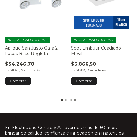
5%
COMPRANDO 10 O MÁS
5%
COMPRANDO 10 O MÁS
Aplique San Justo Galia 2
Spot Embutir Cuadrado
Luces Base Regleta
Móvil
$34.246,70
$3.866,50
3
x
$11.415,57
sin interés
3
x
$1.288,83
sin interés
Comprar
Comprar
En Electricidad Centro S.A. llevamos más de 50 años
brindando calidad, confianza e innovación en materiales