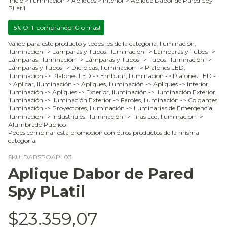
Inicio
>
Iluminación
>
Apliques
>
Interior
>
Aplique Dabor de Pared Spy
PLatil
¡5% OFF comprando 10 o más!
Válido para este producto y todos los de la categoría: Iluminación,
Iluminación -> Lámparas y Tubos, Iluminación -> Lámparas y Tubos ->
Lámparas, Iluminación -> Lámparas y Tubos -> Tubos, Iluminación ->
Lámparas y Tubos -> Dicroicas, Iluminación -> Plafones LED,
Iluminación -> Plafones LED -> Embutir, Iluminación -> Plafones LED -
> Aplicar, Iluminación -> Apliques, Iluminación -> Apliques -> Interior,
Iluminación -> Apliques -> Exterior, Iluminación -> Iluminación Exterior,
Iluminación -> Iluminación Exterior -> Faroles, Iluminación -> Colgantes,
Iluminación -> Proyectores, Iluminación -> Luminarias de Emergencia,
Iluminación -> Industriales, Iluminación -> Tiras Led, Iluminación ->
Alumbrado Público.
Podés combinar esta promoción con otros productos de la misma
categoría.
SKU:
DABSPOAPL03
Aplique Dabor de Pared
Spy PLatil
$23.359,07