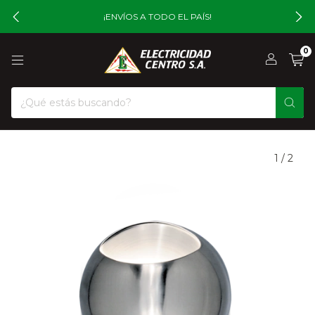
¡ENVÍOS A TODO EL PAÍS!
0
1
/
2