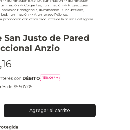
ón -> Iluminación Exterior, Iluminación -> Iluminación
 Iluminación -> Colgantes, Iluminación -> Proyectores,
narias de Emergencia, Iluminación -> Industriales,
s Led, Iluminación -> Alumbrado Público.
a promoción con otros productos de la misma categoría.
e San Justo de Pared
ccional Anzio
,16
interés con
DÉBITO
erés de
$5.507,05
rotegida