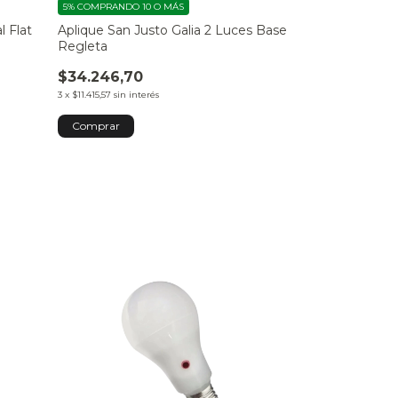
5%
COMPRANDO 10 O MÁS
5%
COMPRANDO 10
l Flat
Aplique San Justo Galia 2 Luces Base
Aplique San Ju
Regleta
Tipo Regleta
$34.246,70
$34.453,88
3
x
$11.415,57
sin interés
3
x
$11.484,63
sin int
Comprar
Comprar