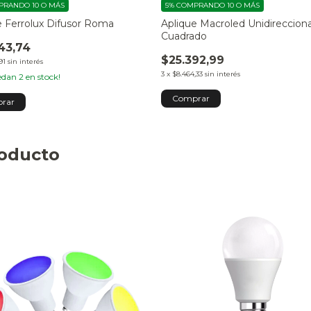
RANDO 10 O MÁS
5%
COMPRANDO 10 O MÁS
e Ferrolux Difusor Roma
Aplique Macroled Unidirecciona
Cuadrado
43,74
$25.392,99
91
sin interés
3
x
$8.464,33
sin interés
uedan
2
en stock!
Comprar
roducto