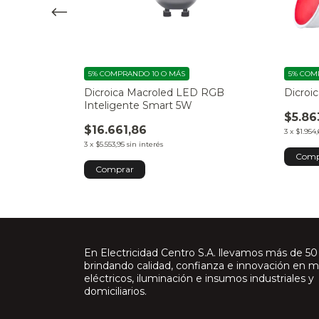
5%
COMPRANDO 10 O MÁS
5%
COMP
n Camara 360°
Dicroica Macroled LED RGB
Dicroi
Inteligente Smart 5W
$5.86
$16.661,86
3
x
$1.954,
3
x
$5.553,95
sin interés
Comp
En Electricidad Centro S.A. llevamos más de 50
brindando calidad, confianza e innovación en m
eléctricos, iluminación e insumos industriales y
domiciliarios.