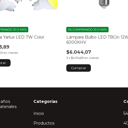
RANDO 10 O MÁS
5%
COMPRANDO 10 O MÁS
ca Yarlux LED 7W Color
Lámpara Bulbo LED TBCin 12
6000KHV
3,89
$6.044,07
63
sin interés
3
x
$2.014,69
sin interés
rar
 años
Categorías
C
ateriales
Inicio
5
Productos
40