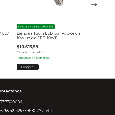
5%
COMPRANDO 10 O MÁS
5%
COMPRANDO 10
W E27
Lámpara TBCin LED con Fotocélula
Lámpara TBCi
10w luz día EBB-10WF
$60.440,74
$10.615,59
3
x
$20.146,91
sin int
3
x
$3.538,53
sin interés
¡Solo quedan
3
en 
¡Solo quedan
5
en stock!
ontactános
43755500004
3755 421425 / 0800-777-4411