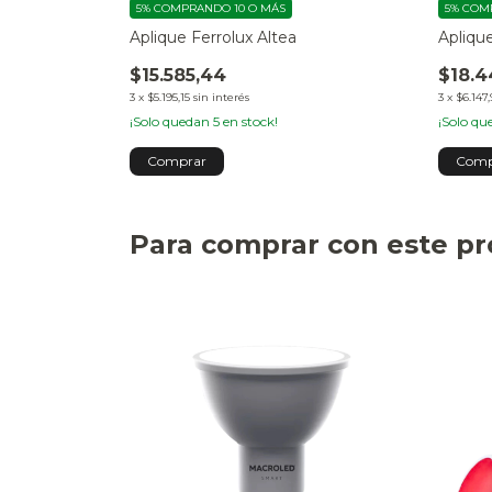
5%
COMPRANDO 10 O MÁS
5%
COMP
eccional Anka
Aplique Ferrolux Altea
Apliqu
$15.585,44
$18.4
3
x
$5.195,15
sin interés
3
x
$6.147,
¡Solo quedan
5
en stock!
¡Solo q
Para comprar con este p