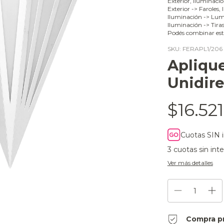
Exterior, Iluminaci
Exterior -> Faroles,
Iluminación -> Lumi
Iluminación -> Tira
Podés combinar est
SKU:
FERAPL1/206
Apliqu
Unidire
$16.521
Cuotas SIN 
3
cuotas sin int
Ver más detalles
Compra p