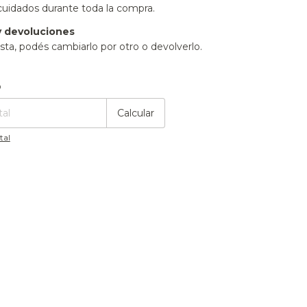
cuidados durante toda la compra.
 devoluciones
sta, podés cambiarlo por otro o devolverlo.
:
Cambiar CP
o
Calcular
tal