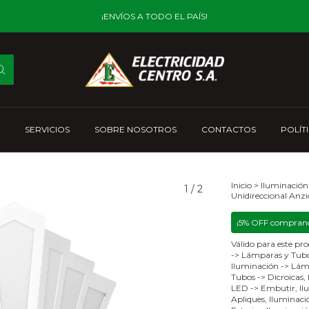
¡ENVÍOS A TODO EL PAÍS!
SERVICIOS
SOBRE NOSOTROS
CONTACTOS
POLÍT
Inicio
>
Iluminación
1
/
2
Unidireccional Anzi
¡5% OFF comprand
Válido para este pro
-> Lámparas y Tubo
Iluminación -> Lám
Tubos -> Dicroicas,
LED -> Embutir, Ilu
Apliques, Iluminació