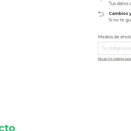
Tus datos 
Cambios y
Si no te gu
Entregas para el CP
Medios de enví
No sé mi código pos
cto