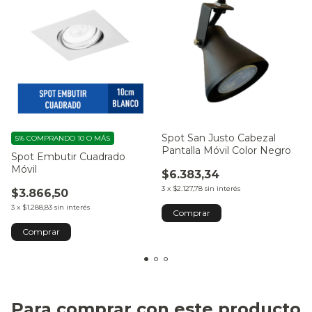
Spot San Justo Cabezal
5%
COMPRANDO 10 O MÁS
Pantalla Móvil Color Negro
Spot Embutir Cuadrado
Móvil
$6.383,34
3
x
$2.127,78
sin interés
$3.866,50
3
x
$1.288,83
sin interés
Comprar
Para comprar con este producto