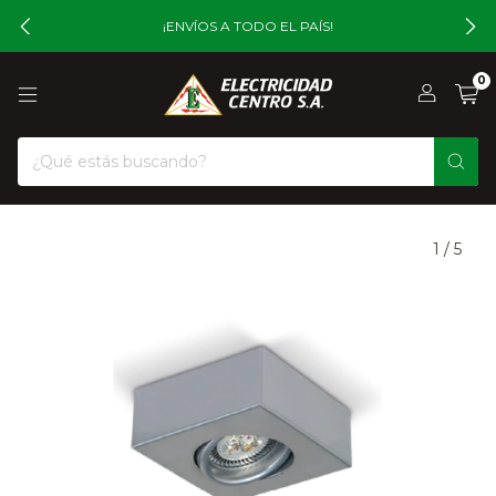
¡ENVÍOS A TODO EL PAÍS!
0
1
/
5