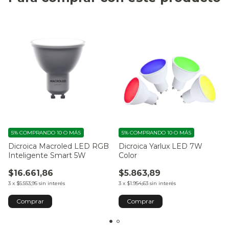
5%
COMPRANDO 10 O MÁS
5%
COMPRANDO 10 O MÁS
Dicroica Macroled LED RGB
Dicroica Yarlux LED 7W
Inteligente Smart 5W
Color
$16.661,86
$5.863,89
3
x
$5.553,95
sin interés
3
x
$1.954,63
sin interés
Comprar