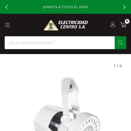
¡ENVÍOS A TODO EL PAÍS!
0
1
/
4