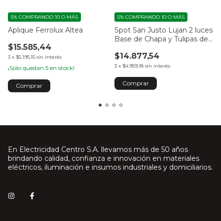
5%
COMPRANDO 10 O MÁS
5%
COMPRANDO 10 O MÁS
Aplique Ferrolux Altea
Spot San Justo Lujan 2 luces
Base de Chapa y Tulipas de
$15.585,44
Termoplástico
$14.877,54
3
x
$5.195,15
sin interés
3
x
$4.959,18
sin interés
¡Solo quedan
5
en stock!
Comprar
En Electricidad Centro S.A. llevamos más de 50 años
brindando calidad, confianza e innovación en materiales
eléctricos, iluminación e insumos industriales y domiciliarios.