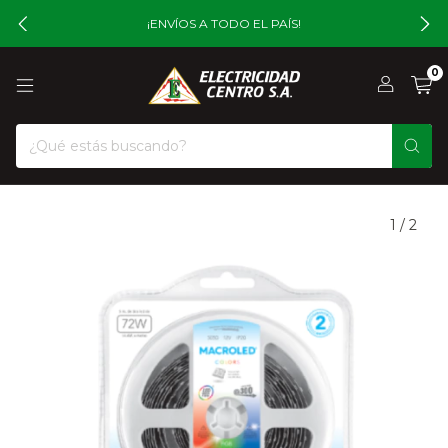
¡ENVÍOS A TODO EL PAÍS!
0
1
/
2