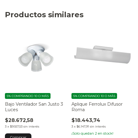
Productos similares
5%
COMPRANDO 10 O MÁS
5%
COMPRANDO 10 O MÁS
Bajo Ventilador San Justo 3
Aplique Ferrolux Difusor
Luces
Roma
$28.672,58
$18.443,74
3
x
$9.557,53
sin interés
3
x
$6.147,91
sin interés
¡Solo quedan
2
en stock!