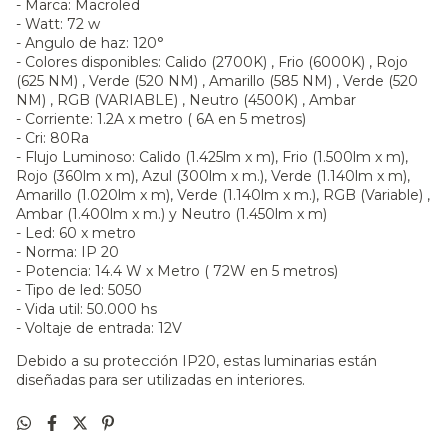
- Marca: Macroled
- Watt: 72 w
- Angulo de haz: 120°
- Colores disponibles: Calido (2700K) , Frio (6000K) , Rojo
(625 NM) , Verde (520 NM) , Amarillo (585 NM) , Verde (520
NM) , RGB (VARIABLE) , Neutro (4500K) , Ambar
- Corriente: 1.2A x metro ( 6A en 5 metros)
- Cri: 80Ra
- Flujo Luminoso: Calido (1.425lm x m), Frio (1.500lm x m),
Rojo (360lm x m), Azul (300lm x m.), Verde (1.140lm x m),
Amarillo (1.020lm x m), Verde (1.140lm x m.), RGB (Variable) ,
Ambar (1.400lm x m.) y Neutro (1.450lm x m)
- Led: 60 x metro
- Norma: IP 20
- Potencia: 14.4 W x Metro ( 72W en 5 metros)
- Tipo de led: 5050
- Vida util: 50.000 hs
- Voltaje de entrada: 12V
Debido a su protección IP20, estas luminarias están
diseñadas para ser utilizadas en interiores.