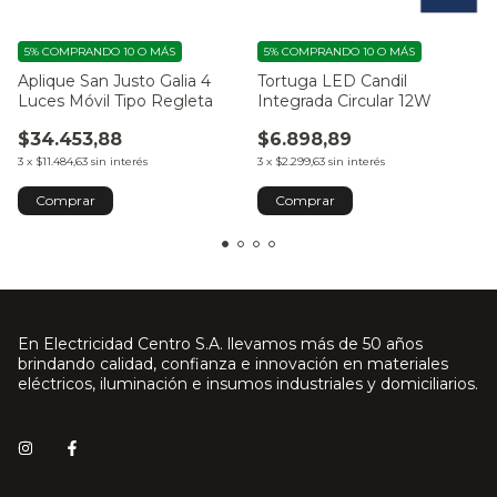
5%
COMPRANDO 10 O MÁS
5%
COMPRANDO 10 O MÁS
Aplique San Justo Galia 4
Tortuga LED Candil
Luces Móvil Tipo Regleta
Integrada Circular 12W
$34.453,88
$6.898,89
3
x
$11.484,63
sin interés
3
x
$2.299,63
sin interés
Comprar
En Electricidad Centro S.A. llevamos más de 50 años
brindando calidad, confianza e innovación en materiales
eléctricos, iluminación e insumos industriales y domiciliarios.