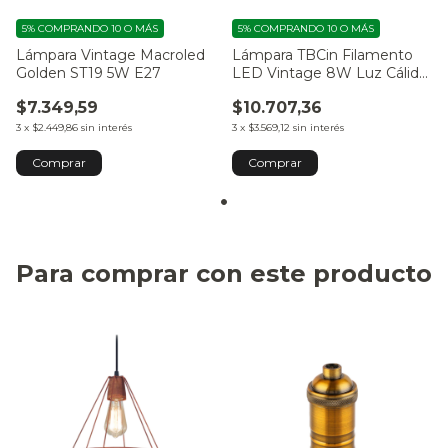
5%
COMPRANDO 10 O MÁS
5%
COMPRANDO 10 O MÁS
Lámpara Vintage Macroled
Lámpara TBCin Filamento
Golden ST19 5W E27
LED Vintage 8W Luz Cálida
Dimerizable
$7.349,59
$10.707,36
3
x
$2.449,86
sin interés
3
x
$3.569,12
sin interés
Para comprar con este producto