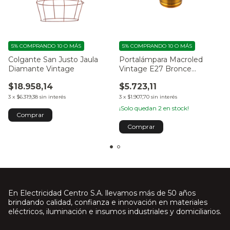
5%
COMPRANDO 10 O MÁS
5%
COMPRANDO 10 O MÁS
Colgante San Justo Jaula
Portalámpara Macroled
Diamante Vintage
Vintage E27 Bronce
Brillante
$18.958,14
$5.723,11
3
x
$6.319,38
sin interés
3
x
$1.907,70
sin interés
¡Solo quedan
2
en stock!
Comprar
En Electricidad Centro S.A. llevamos más de 50 años
brindando calidad, confianza e innovación en materiales
eléctricos, iluminación e insumos industriales y domiciliarios.