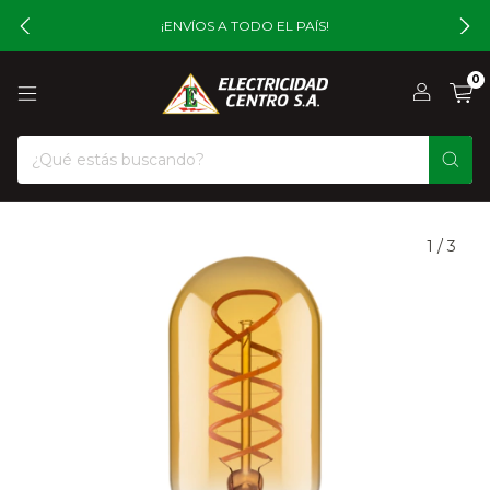
¡ENVÍOS A TODO EL PAÍS!
0
1
/
3