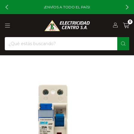
¡ENVÍOS A TODO EL PAÍS!
0