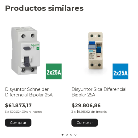
Productos similares
Disyuntor Schneider
Disyuntor Sica Diferencial
Diferencial Bipolar 25A
Bipolar 25A
Easy9
$61.873,17
$29.806,86
3
x
$20.624,39
sin interés
3
x
$9.935,62
sin interés