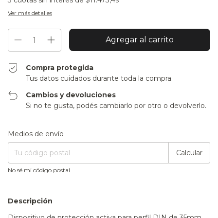
3
cuotas sin interés de
$11.473,49
Ver más detalles
Compra protegida
Tus datos cuidados durante toda la compra.
Cambios y devoluciones
Si no te gusta, podés cambiarlo por otro o devolverlo.
Entregas para el CP:
Cambiar CP
Medios de envío
Calcular
No sé mi código postal
Descripción
Dispositivo de protección activa para perfil DIN de 35mm.