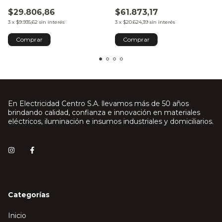
Easy9
$29.806,86
$61.873,17
3
x
$9.935,62
sin interés
3
x
$20.624,39
sin interés
En Electricidad Centro S.A. llevamos más de 50 años
brindando calidad, confianza e innovación en materiales
eléctricos, iluminación e insumos industriales y domiciliarios.
Categorías
Inicio