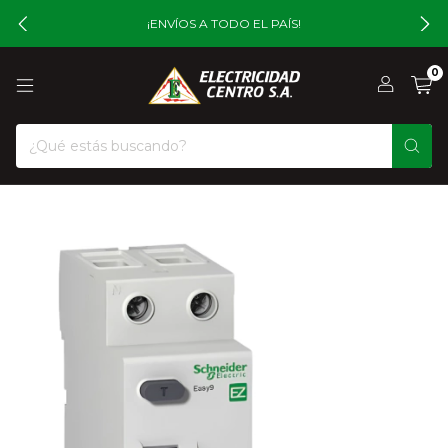
¡ENVÍOS A TODO EL PAÍS!
0