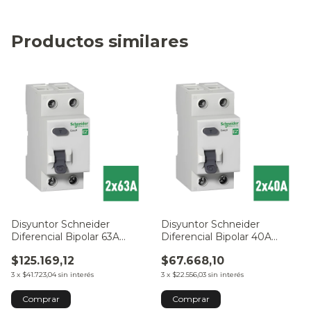
Productos similares
Disyuntor Schneider
Disyuntor Schneider
Diferencial Bipolar 63A
Diferencial Bipolar 40A
Easy9
Easy9
$125.169,12
$67.668,10
3
x
$41.723,04
sin interés
3
x
$22.556,03
sin interés