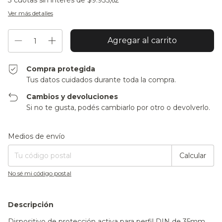
3
cuotas sin interés de
$9.935,62
Ver más detalles
Compra protegida
Tus datos cuidados durante toda la compra.
Cambios y devoluciones
Si no te gusta, podés cambiarlo por otro o devolverlo.
Entregas para el CP:
Cambiar CP
Medios de envío
Calcular
No sé mi código postal
Descripción
Dispositivo de protección activa para perfil DIN de 35mm.