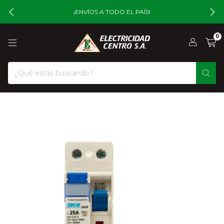
¡ENVÍOS A TODO EL PAÍS!
0