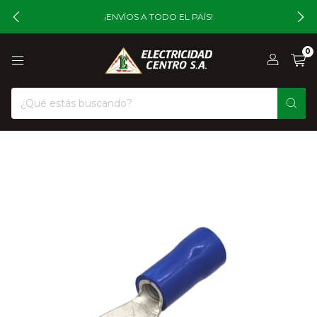
¡ENVÍOS A TODO EL PAÍS!
0