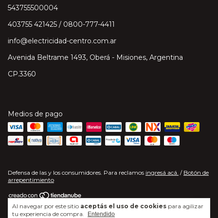
543755500004
403755 421425 / 0800-777-4411
info@electricidad-centro.com.ar
Avenida Beltrame 1493, Oberá - Misiones, Argentina
CP.3360
Medios de pago
Defensa de las y los consumidores. Para reclamos
ingresá acá.
/
Botón de
arrepentimiento
Al navegar por este sitio
aceptás el uso de cookies
para agilizar
Copyright Electricidad Centro S.A. - 2026. Todos los derechos reservados.
tu experiencia de compra.
Entendido