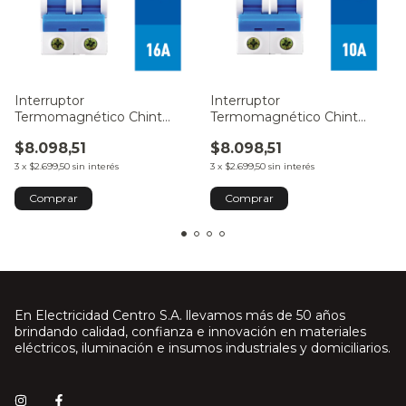
Interruptor
Interruptor
Termomagnético Chint
Termomagnético Chint
2x16A 6kA C
2x10A 6kA C
$8.098,51
$8.098,51
3
x
$2.699,50
sin interés
3
x
$2.699,50
sin interés
En Electricidad Centro S.A. llevamos más de 50 años
brindando calidad, confianza e innovación en materiales
eléctricos, iluminación e insumos industriales y domiciliarios.