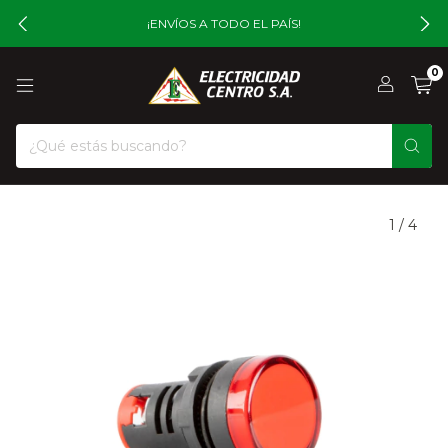
¡ENVÍOS A TODO EL PAÍS!
0
1
/
4