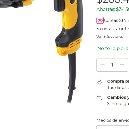
Ahorrás:
$34.5
Cuotas SIN 
3
cuotas sin int
Ver más detalles
¡No te lo pierd
Compra p
Tus datos 
Cambios y
Si no te gu
Entregas para el CP
Medios de enví