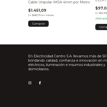
ELEPH
.5mm por
Cable Unipolar IMSA 4mm por Metro
$97.0
$1.451,09
3
x
$32.345
3
x
$483,70
sin interés
¡Solo q
Comprar
Comp
En Electricidad Centro S.A. llevamos más de 50
brindando calidad, confianza e innovación en m
eléctricos, iluminación e insumos industriales y
domiciliarios.