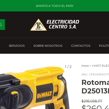
¡ENVÍOS A TODO EL PAÍS!
SERVICIOS
SOBRE NOSOTROS
CONTACTOS
POLÍT
Inicio
>
⚡¡HOT ELEC
1
/
2
SKU:
CFEMHEROT1
Rotoma
D25013
$295.038,77
$260.