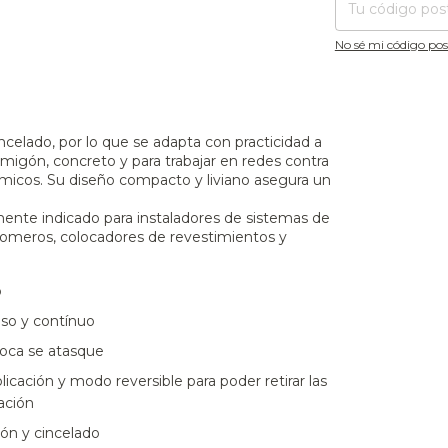
No sé mi código pos
celado, por lo que se adapta con practicidad a
hormigón, concreto y para trabajar en redes contra
rámicos. Su diseño compacto y liviano asegura un
lmente indicado para instaladores de sistemas de
 plomeros, colocadores de revestimientos y
o
so y contínuo
oca se atasque
licación y modo reversible para poder retirar las
ación
ión y cincelado