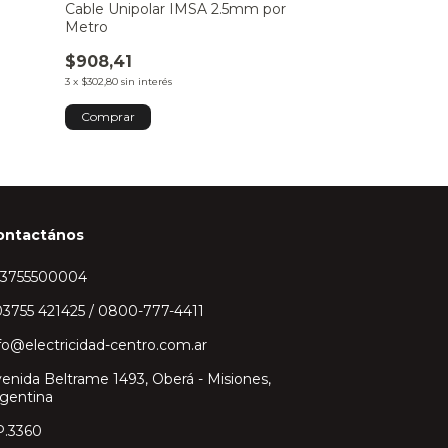
ELEPHANT 1.
o
Cable Unipolar IMSA 2.5mm por
Metro
$37.929,43
3
x
$12.643,14
sin int
$908,41
3
x
$302,80
sin interés
Comprar
Comprar
ontactános
43755500004
3755 421425 / 0800-777-4411
fo@electricidad-centro.com.ar
enida Beltrame 1493, Oberá - Misiones,
gentina
P.3360