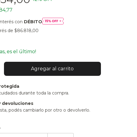
84,77
interés con
DÉBITO
erés de
$86.818,00
as, es el último!
rotegida
cuidados durante toda la compra.
 devoluciones
sta, podés cambiarlo por otro o devolverlo.
:
Cambiar CP
o