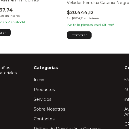
ANT 4mm 100mts
Velador Ferrolux Catania Negr
37,74
$20.444,12
,91
sin interés
3
x
$6.814,71
sin interés
uedan
2
en stock!
¡No te lo pierdas, es el último!
rar
 años
Categorías
C
ateriales
Inicio
5
Productos
40
Servicios
in
Sobre Nosotros
Av
Ar
Contactos
C
Política de Devolución y Cambios