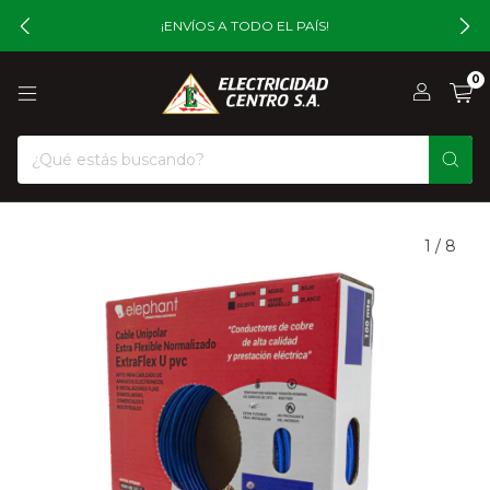
¡ENVÍOS A TODO EL PAÍS!
0
1
/
8