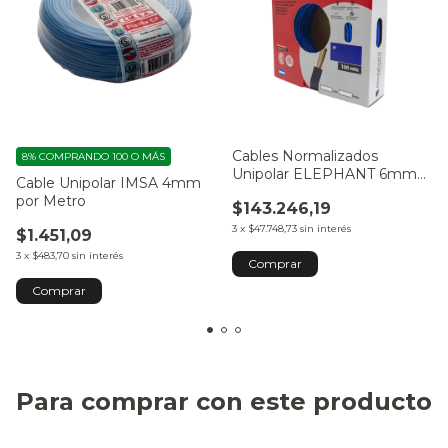
Cables Normalizados
8%
COMPRANDO 100 O MÁS
Unipolar ELEPHANT 6mm
Cable Unipolar IMSA 4mm
por Rollo
por Metro
$143.246,19
3
x
$47.748,73
sin interés
$1.451,09
3
x
$483,70
sin interés
Comprar
Comprar
Para comprar con este producto