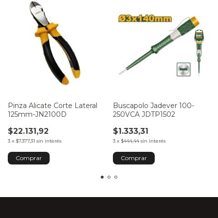
Pinza Alicate Corte Lateral
Buscapolo Jadever 100-
125mm-JN2100D
250VCA JDTP1502
$22.131,92
$1.333,31
3
x
$7.377,31
sin interés
3
x
$444,44
sin interés