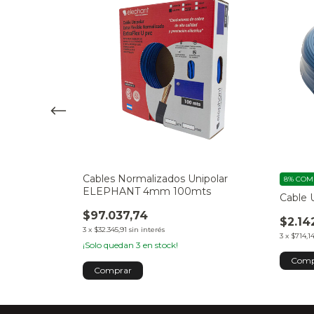
ipolar
Cables Normalizados Unipolar
8%
COM
mts
ELEPHANT 4mm 100mts
Cable 
$97.037,74
$2.14
3
x
$32.345,91
sin interés
3
x
$714,1
¡Solo quedan
3
en stock!
Comp
Comprar