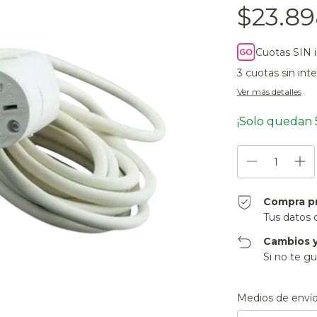
$23.89
Cuotas SIN 
3
cuotas sin int
Ver más detalles
¡Solo quedan
Compra p
Tus datos 
Cambios y
Si no te gu
Entregas para el CP
Medios de enví