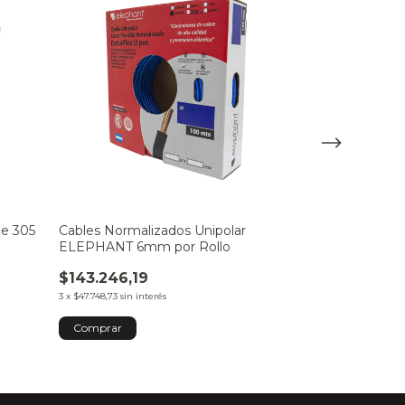
de 305
Cables Normalizados Unipolar
8%
COMPRANDO 1
ELEPHANT 6mm por Rollo
Cable Unipola
Metro
$143.246,19
3
x
$47.748,73
sin interés
$568,64
3
x
$189,55
sin interé
Comprar
Comprar