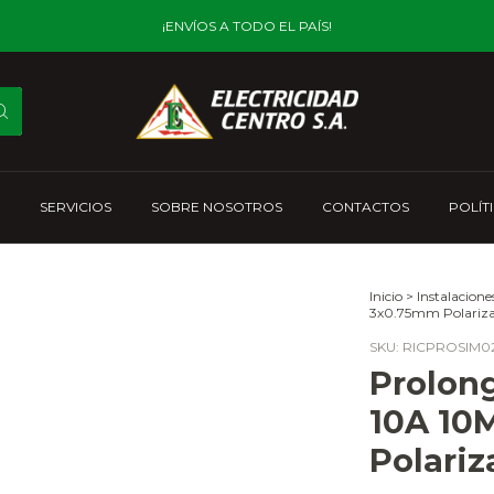
¡ENVÍOS A TODO EL PAÍS!
SERVICIOS
SOBRE NOSOTROS
CONTACTOS
POLÍT
Inicio
>
Instalacione
3x0.75mm Polariz
SKU:
RICPROSIM0
Prolon
10A 10
Polari