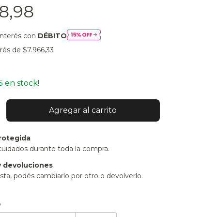
8,98
interés con
DÉBITO
erés de
$7.966,33
5
en stock!
rotegida
cuidados durante toda la compra.
 devoluciones
sta, podés cambiarlo por otro o devolverlo.
:
Cambiar CP
o