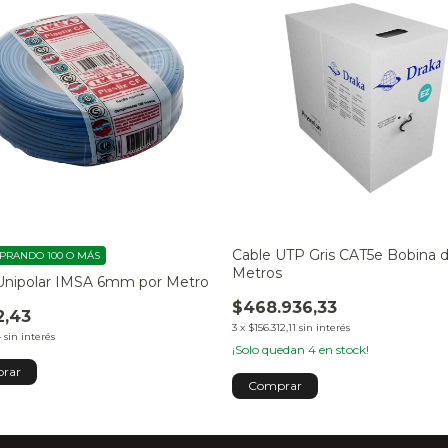
Cable UTP Gris CAT5e Bobina 
PRANDO 100 O MÁS
Metros
Unipolar IMSA 6mm por Metro
$468.936,33
2,43
3
x
$156.312,11
sin interés
4
sin interés
¡Solo quedan
4
en stock!
rar