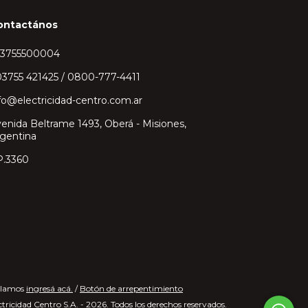
ontactános
43755500004
3755 421425 / 0800-777-4411
fo@electricidad-centro.com.ar
enida Beltrame 1493, Oberá - Misiones,
gentina
P.3360
clamos
ingresá acá.
/
Botón de arrepentimiento
tricidad Centro S.A. - 2026. Todos los derechos reservados.