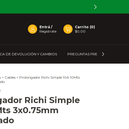
Entrá
/
Carrito
(
0
)
Registráte
$0,00
ICA DE DEVOLUCIÓN Y CAMBIOS
PREGUNTAS FRECUENTES
C
s
>
Cables
>
Prolongador Richi Simple 10A 10Mts
ado
2
gador Richi Simple
Mts 3x0.75mm
zado