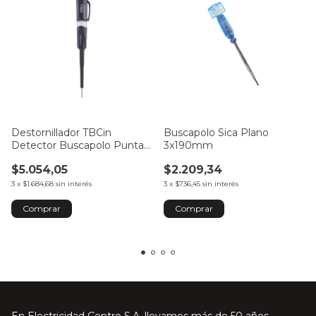
Destornillador TBCin
Buscapolo Sica Plano
Detector Buscapolo Punta
3x190mm
Plana
$5.054,05
$2.209,34
3
x
$1.684,68
sin interés
3
x
$736,45
sin interés