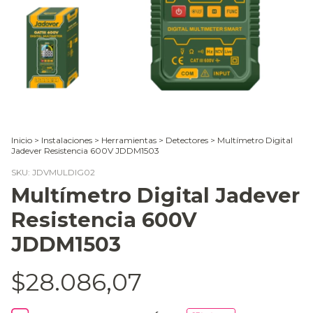
Inicio
>
Instalaciones
>
Herramientas
>
Detectores
>
Multímetro Digital
Jadever Resistencia 600V JDDM1503
SKU:
JDVMULDIG02
Multímetro Digital Jadever
Resistencia 600V
JDDM1503
$28.086,07