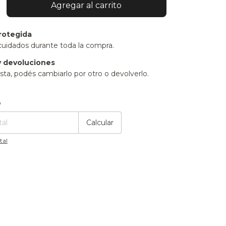
rotegida
cuidados durante toda la compra.
 devoluciones
sta, podés cambiarlo por otro o devolverlo.
:
Cambiar CP
o
Calcular
tal