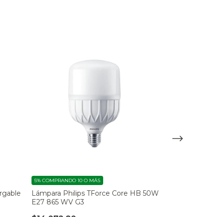
5%
COMPRANDO 10 O MÁS
5%
COMPRANDO 10
rgable
Lámpara Philips TForce Core HB 50W
Lámpara Macr
E27 865 WV G3
$2.303,34