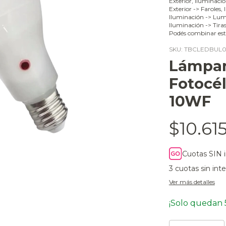
Exterior, Iluminaci
Exterior -> Faroles,
Iluminación -> Lumi
Iluminación -> Tira
Podés combinar est
SKU:
TBCLEDBUL
Lámpar
Fotocél
10WF
$10.61
Cuotas SIN 
3
cuotas sin int
Ver más detalles
¡Solo quedan