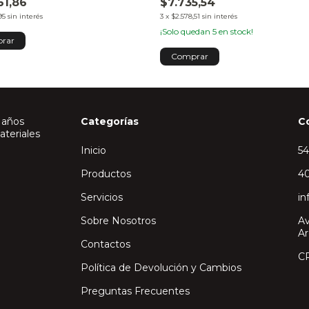
61,86
$7.735,54
95
sin interés
3
x
$2.578,51
sin interés
¡Solo quedan
5
en stock!
 años
Categorías
C
ateriales
Inicio
5
Productos
40
Servicios
in
Sobre Nosotros
Av
Ar
Contactos
C
Política de Devolución y Cambios
Preguntas Frecuentes