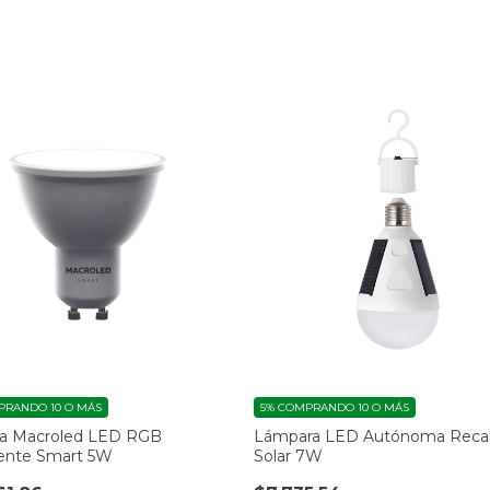
RANDO 10 O MÁS
5%
COMPRANDO 10 O MÁS
ca Macroled LED RGB
Lámpara LED Autónoma Reca
gente Smart 5W
Solar 7W