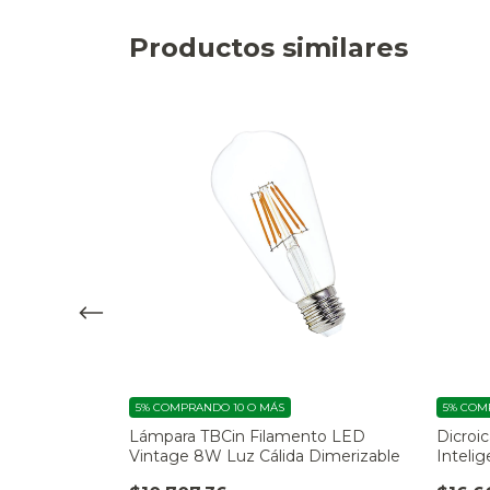
Productos similares
5%
COMPRANDO 10 O MÁS
5%
COMP
d Bulbo Común
Lámpara TBCin Filamento LED
Dicroi
Vintage 8W Luz Cálida Dimerizable
Inteli