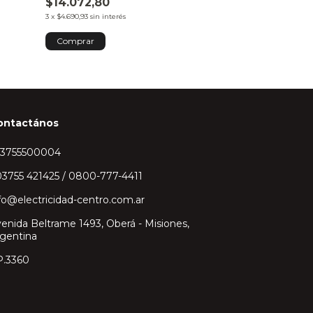
$14.072,80
3
x
$767,78
sin inter
3
x
$4.690,93
sin interés
Comprar
ontactános
43755500004
3755 421425 / 0800-777-4411
fo@electricidad-centro.com.ar
enida Beltrame 1493, Oberá - Misiones,
gentina
P.3360