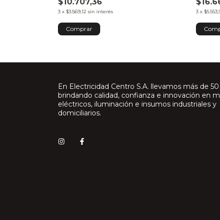
$10.707,36
$16.6
3
x
$3.569,12
sin interés
3
x
$5.553,
En Electricidad Centro S.A. llevamos más de 50
brindando calidad, confianza e innovación en m
eléctricos, iluminación e insumos industriales y
domiciliarios.