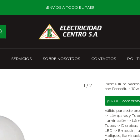
¡ENVÍOS A TODO EL PAÍS!
SERVICIOS
SOBRE NOSOTROS
CONTACTOS
POLÍT
Inicio
>
Iluminación
1
/
2
con Fotocélula 10w
¡5% OFF comprand
Válido para este pro
-> Lámparas y Tubo
Iluminación -> Lám
Tubos -> Dicroicas,
LED -> Embutir, Ilu
Apliques, Iluminació