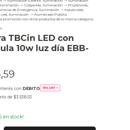
ón -> Iluminación Exterior, Iluminación -> Iluminación
 Iluminación -> Colgantes, Iluminación -> Proyectores,
narias de Emergencia, Iluminación -> Industriales,
s Led, Iluminación -> Alumbrado Público.
a promoción con otros productos de la misma categoría.
08
a TBCin LED con
ula 10w luz día EBB-
5,59
interés con
DÉBITO
erés de
$3.538,53
5
en stock!