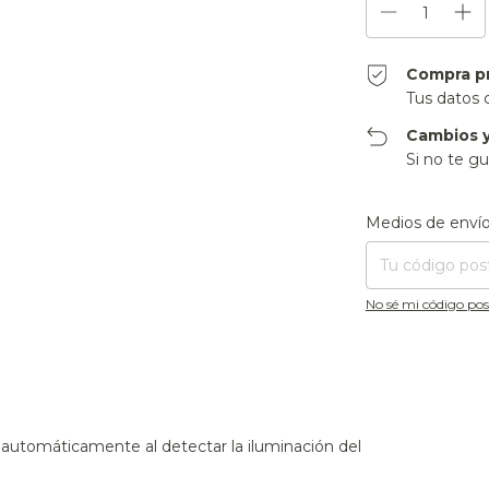
Compra p
Tus datos 
Cambios y
Si no te gu
Entregas para el CP
Medios de enví
No sé mi código pos
 automáticamente al detectar la iluminación del