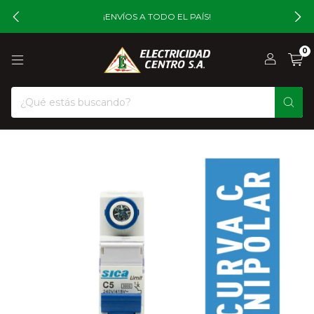
¡ENVÍOS A TODO EL PAÍS!
0