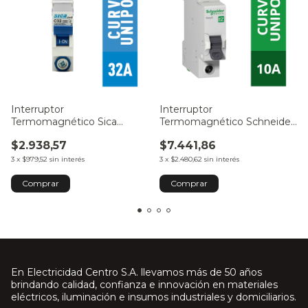
Interruptor
Interruptor
Termomagnético Sica
Termomagnético Schneider
Unipolar 32A
Unipolar 10A
$2.938,57
$7.441,86
3
x
$979,52
sin interés
3
x
$2.480,62
sin interés
En Electricidad Centro S.A. llevamos más de 50 años
brindando calidad, confianza e innovación en materiales
eléctricos, iluminación e insumos industriales y domiciliarios.