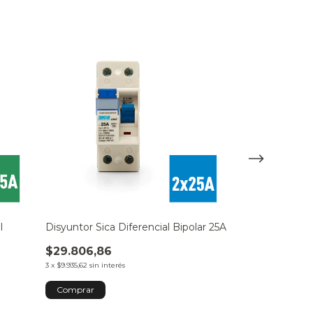
SIN STOCK
l
Disyuntor Sica Diferencial Bipolar 25A
Cable Unipola
Metro
$29.806,86
$847,06
3
x
$9.935,62
sin interés
3
x
$282,35
sin interé