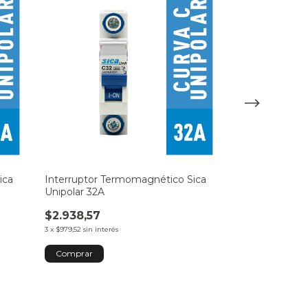
ica
Interruptor Termomagnético Sica
Interruptor T
Unipolar 32A
Unipolar 40A
$2.938,57
$4.233,37
3
x
$979,52
sin interés
3
x
$1.411,12
sin inter