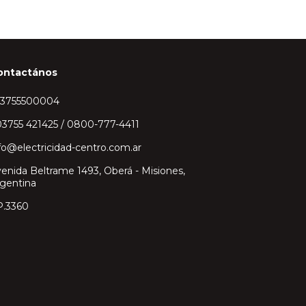
ontactános
43755500004
3755 421425 / 0800-777-4411
fo@electricidad-centro.com.ar
enida Beltrame 1493, Oberá - Misiones,
gentina
P.3360