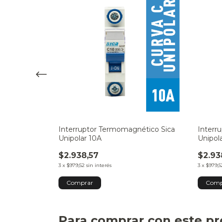
ético Sica
Interruptor Termomagnético Sica
Interr
Unipolar 10A
Unipol
$2.938,57
$2.93
3
x
$979,52
sin interés
3
x
$979,5
Para comprar con este p