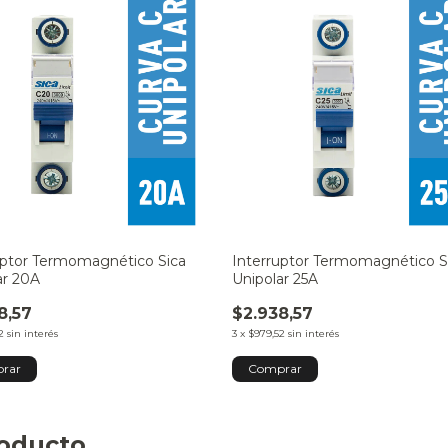
uptor Termomagnético Sica
Interruptor Termomagnético S
ar 20A
Unipolar 25A
8,57
$2.938,57
2
sin interés
3
x
$979,52
sin interés
roducto