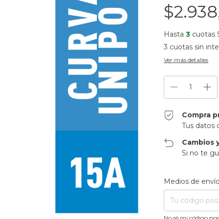
$2.938
Hasta
3
cuotas 
3
cuotas sin int
Ver más detalles
Compra p
Tus datos 
Cambios y
Si no te gu
Entregas para el CP
Medios de enví
No sé mi código pos