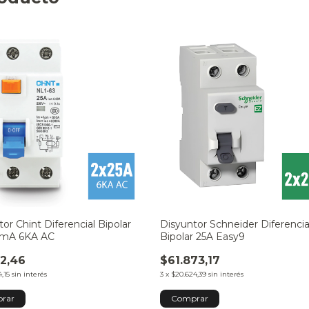
or Chint Diferencial Bipolar
Disyuntor Schneider Diferencia
0mA 6KA AC
Bipolar 25A Easy9
12,46
$61.873,17
,15
sin interés
3
x
$20.624,39
sin interés