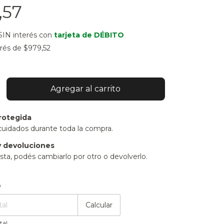
,57
SIN interés con
tarjeta de DÉBITO
erés de
$979,52
rotegida
cuidados durante toda la compra.
 devoluciones
sta, podés cambiarlo por otro o devolverlo.
:
Cambiar CP
o
Calcular
tal