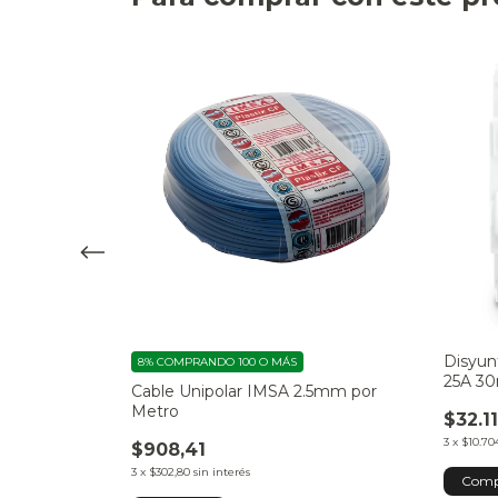
an 2.5mm por
Disyunt
8%
COMPRANDO 100 O MÁS
25A 3
Cable Unipolar IMSA 2.5mm por
Metro
$32.1
3
x
$10.704
$908,41
3
x
$302,80
sin interés