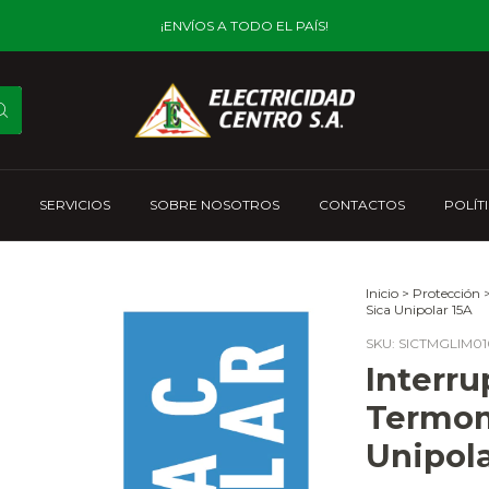
¡ENVÍOS A TODO EL PAÍS!
SERVICIOS
SOBRE NOSOTROS
CONTACTOS
POLÍT
Inicio
>
Protección
Sica Unipolar 15A
SKU:
SICTMGLIM01
Interru
Termom
Unipola