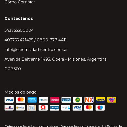
Cómo Comprar
Contactános
543755500004
403755 421425 / 0800-777-4411
info@electricidad-centro.com.ar
Avenida Beltrame 1493, Oberá - Misiones, Argentina
CP.3360
Medios de pago
Defensa de las y los consumidores. Para reclamos
ingresá acá.
/
Botón de