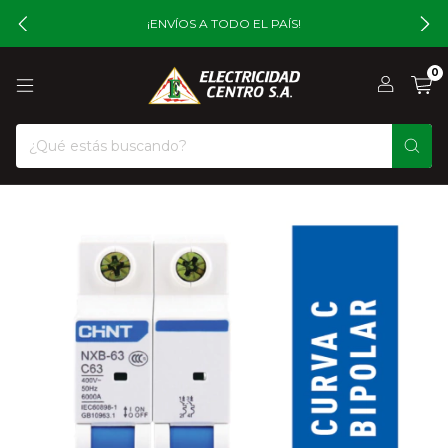
¡ENVÍOS A TODO EL PAÍS!
0