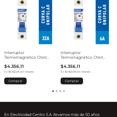
Interruptor
Interruptor
Termomagnético Chint
Termomagnético Chint
1x32A 6kA C
1x10A 6kA C
$4.356,11
$4.356,11
3
x
$1.452,04
sin interés
3
x
$1.452,04
sin interés
En Electricidad Centro S.A. llevamos más de 50 años